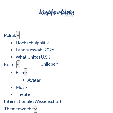
Politik
Hochschulpolitik
Landtagswahl 2026
What Unites U.S.?
Unileben
Kultur
Film
Avatar
Musik
Theater
Internationales
Wissenschaft
Themenwoche