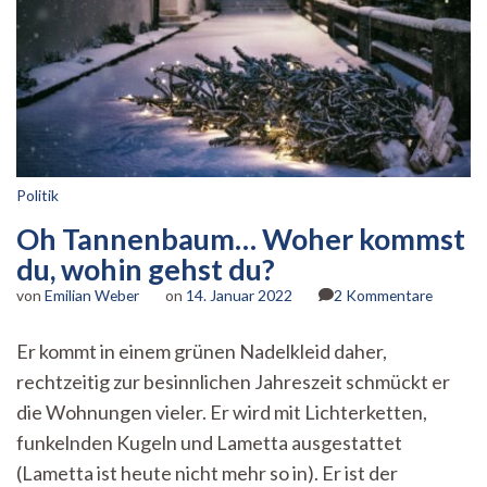
Politik
Oh Tannenbaum… Woher kommst
du, wohin gehst du?
zu
von
Emilian Weber
on
14. Januar 2022
2 Kommentare
Oh
Tannen
Er kommt in einem grünen Nadelkleid daher,
Woher
rechtzeitig zur besinnlichen Jahreszeit schmückt er
kommst
du,
die Wohnungen vieler. Er wird mit Lichterketten,
wohin
funkelnden Kugeln und Lametta ausgestattet
gehst
du?
(Lametta ist heute nicht mehr so in). Er ist der