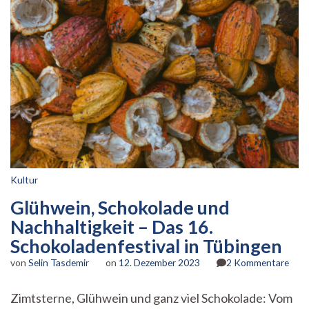
Kultur
Glühwein, Schokolade und
Nachhaltigkeit – Das 16.
Schokoladenfestival in Tübingen
zu
von
Selin Tasdemir
on
12. Dezember 2023
2 Kommentare
Glüh
Scho
Zimtsterne, Glühwein und ganz viel Schokolade: Vom
und