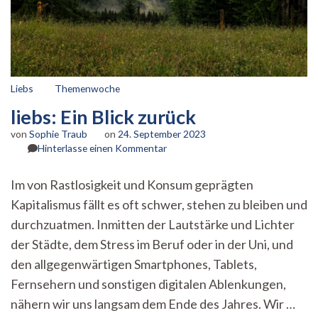
Liebs
Themenwoche
liebs: Ein Blick zurück
von
Sophie Traub
on
24. September 2023
zu
Hinterlasse einen Kommentar
liebs:
Ein
Im von Rastlosigkeit und Konsum geprägten
Blick
Kapitalismus fällt es oft schwer, stehen zu bleiben und
zurück
durchzuatmen. Inmitten der Lautstärke und Lichter
der Städte, dem Stress im Beruf oder in der Uni, und
den allgegenwärtigen Smartphones, Tablets,
Fernsehern und sonstigen digitalen Ablenkungen,
nähern wir uns langsam dem Ende des Jahres. Wir …