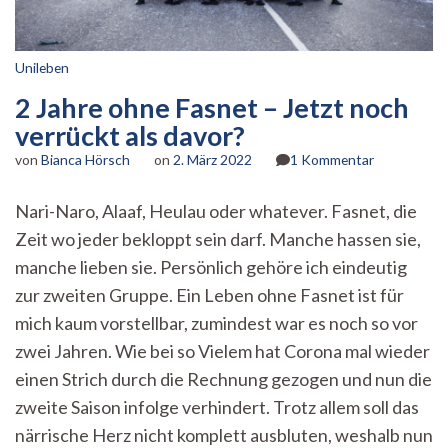
Unileben
2 Jahre ohne Fasnet – Jetzt noch
verrückt als davor?
zu
von
Bianca Hörsch
on
2. März 2022
1 Kommentar
2
Jahre
Nari-Naro, Alaaf, Heulau oder whatever. Fasnet, die
ohne
Zeit wo jeder bekloppt sein darf. Manche hassen sie,
Fasnet
–
manche lieben sie. Persönlich gehöre ich eindeutig
Jetzt
zur zweiten Gruppe. Ein Leben ohne Fasnet ist für
noch
verrückt
mich kaum vorstellbar, zumindest war es noch so vor
als
zwei Jahren. Wie bei so Vielem hat Corona mal wieder
davor?
einen Strich durch die Rechnung gezogen und nun die
zweite Saison infolge verhindert. Trotz allem soll das
närrische Herz nicht komplett ausbluten, weshalb nun