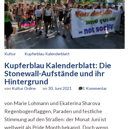
Kultur
Kupferblau Kalenderblatt
Kupferblau Kalenderblatt: Die
Stonewall-Aufstände und ihr
Hintergrund
zu
von
Kultur Online
on
30. Juni 2021
1 Kommentar
Kupferblau
Kalenderblat
von Marie Lohmann und Ekaterina Sharova
Die
Regenbogenflaggen, Paraden und festliche
Stonewall-
Aufstände
Stimmung auf den Straßen: der Monat Juni ist
und
weltweit als Pride Month bekannt. Doch wenn
ihr