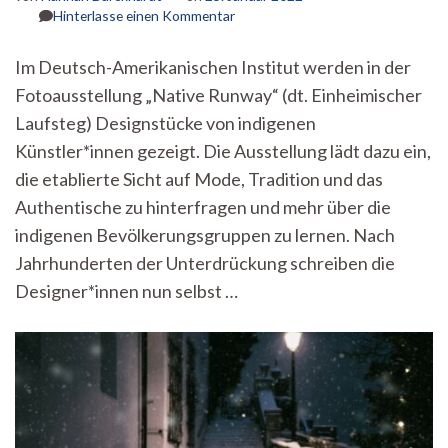
zu
Hinterlasse einen Kommentar
Native
Runway.
Im Deutsch-Amerikanischen Institut werden in der
Indigene
Fotoausstellung „Native Runway“ (dt. Einheimischer
Mode
geht
Laufsteg) Designstücke von indigenen
tiefer
Künstler*innen gezeigt. Die Ausstellung lädt dazu ein,
die etablierte Sicht auf Mode, Tradition und das
Authentische zu hinterfragen und mehr über die
indigenen Bevölkerungsgruppen zu lernen. Nach
Jahrhunderten der Unterdrückung schreiben die
Designer*innen nun selbst …