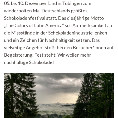
05. bis 10. Dezember fand in Tübingen zum
Nach
–
wiederholten Mal Deutschlands größtes
Das
Schokoladenfestival statt. Das diesjährige Motto
16.
Scho
„The Colors of Latin America“ soll Aufmerksamkeit auf
in
die Missstände in der Schokoladenindustrie lenken
Tübi
und ein Zeichen für Nachhaltigkeit setzen. Das
vielseitige Angebot stößt bei den Besucher*innen auf
Begeisterung. Fest steht: Wir wollen mehr
nachhaltige Schokolade!