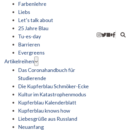
Farbenlehre
Liebs
Let’s talk about
25 Jahre Blau
Tu-es-day
Barrieren
Evergreens
Artikelreihen
Das Coronahandbuch für
Studierende
Die Kupferblau Schmöker-Ecke
Kultur im Katastrophenmodus
Kupferblau Kalenderblatt
Kupferblau knows how
Liebesgrüße aus Russland
Neuanfang