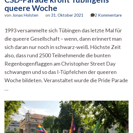
queere Woche
zu
von
Jonas Holsten
on
31. Oktober 2021
2 Kommentare
CSD-
Parad
1993 versammelte sich Tübingen das letzte Mal für
krönt
die queere Gesellschaft – wenn, dann erinnert man
Tübin
queer
sich daran nur noch in schwarz-weiß. Höchste Zeit
Woch
also, dass rund 2500 Teilnehmende die bunten
Regenbogenflaggen am Christopher Street Day
schwangen und so das I-Tüpfelchen der queeren
Woche bildeten. Veranstaltet wurde die Pride Parade
…