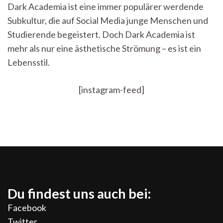
Liebe
Dark Academia ist eine immer populärer werdende
zum
Subkultur, die auf Social Media junge Menschen und
Lernen?!
Studierende begeistert. Doch Dark Academia ist
mehr als nur eine ästhetische Strömung – es ist ein
Lebensstil.
[instagram-feed]
Du findest uns auch bei:
Facebook
Twitter