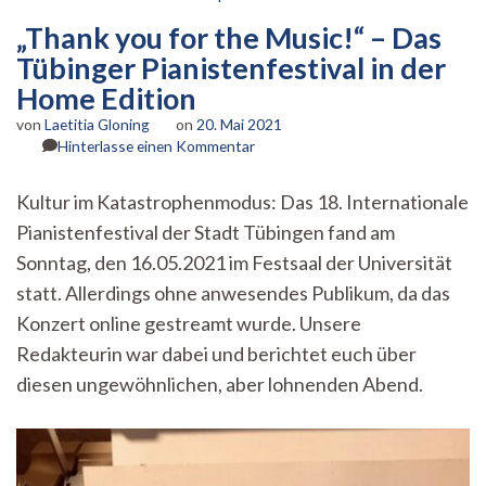
„Thank you for the Music!“ – Das
Tübinger Pianistenfestival in der
Home Edition
von
Laetitia Gloning
on
20. Mai 2021
zu
Hinterlasse einen Kommentar
„Thank
you
Kultur im Katastrophenmodus: Das 18. Internationale
for
Pianistenfestival der Stadt Tübingen fand am
the
Music!“
Sonntag, den 16.05.2021 im Festsaal der Universität
–
statt. Allerdings ohne anwesendes Publikum, da das
Das
Tübinger
Konzert online gestreamt wurde. Unsere
Pianistenfestival
Redakteurin war dabei und berichtet euch über
in
diesen ungewöhnlichen, aber lohnenden Abend.
der
Home
Edition