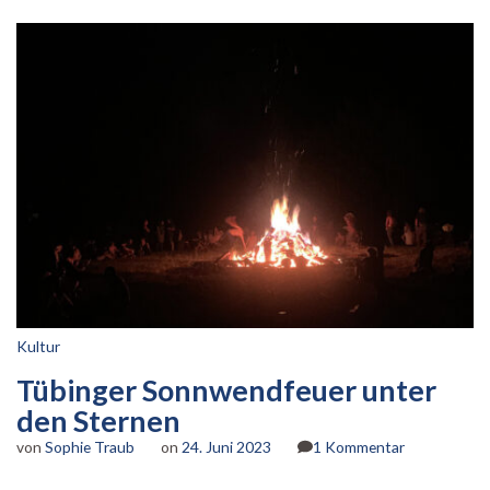
Kultur
Tübinger Sonnwendfeuer unter
den Sternen
zu
von
Sophie Traub
on
24. Juni 2023
1 Kommentar
Tübinger
Sonnwendfe