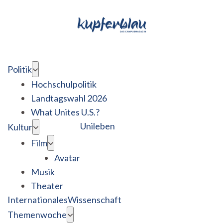
Politik
Hochschulpolitik
Landtagswahl 2026
What Unites U.S.?
Unileben
Kultur
Film
Avatar
Musik
Theater
Internationales
Wissenschaft
Themenwoche