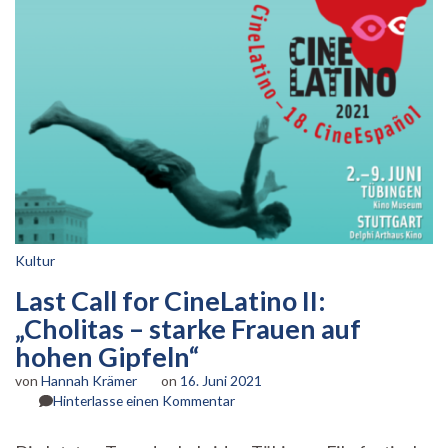
Kultur
Last Call for CineLatino II:
„Cholitas – starke Frauen auf
hohen Gipfeln“
von
Hannah Krämer
on
16. Juni 2021
zu
Hinterlasse einen Kommentar
Last
Call