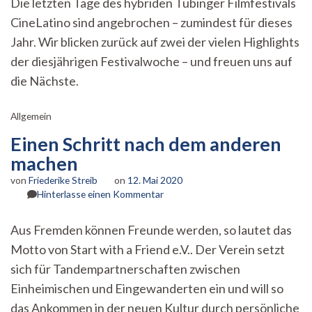
Die letzten Tage des hybriden Tübinger Filmfestivals
for
CineLatino sind angebrochen – zumindest für dieses
CineLatino
II:
Jahr. Wir blicken zurück auf zwei der vielen Highlights
„Cholitas
der diesjährigen Festivalwoche – und freuen uns auf
–
starke
die Nächste.
Frauen
auf
Allgemein
hohen
Gipfeln“
Einen Schritt nach dem anderen
machen
von
Friederike Streib
on
12. Mai 2020
zu
Hinterlasse einen Kommentar
Einen
Schritt
Aus Fremden können Freunde werden, so lautet das
nach
Motto von Start with a Friend e.V.. Der Verein setzt
dem
anderen
sich für Tandempartnerschaften zwischen
machen
Einheimischen und Eingewanderten ein und will so
das Ankommen in der neuen Kultur durch persönliche