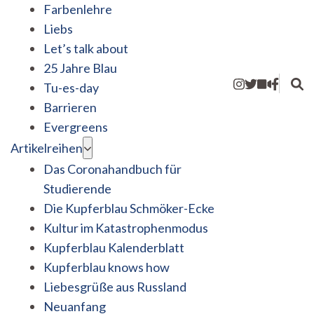
Farbenlehre
Liebs
Let’s talk about
25 Jahre Blau
Tu-es-day
Barrieren
Evergreens
Artikelreihen
Das Coronahandbuch für
Studierende
Die Kupferblau Schmöker-Ecke
Kultur im Katastrophenmodus
Kupferblau Kalenderblatt
Kupferblau knows how
Liebesgrüße aus Russland
Neuanfang