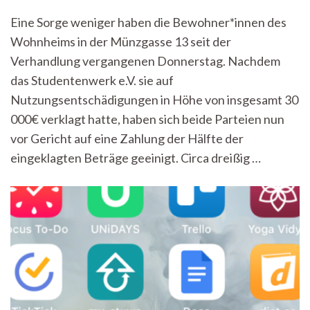
Einigung
Eine Sorge weniger haben die Bewohner*innen des
mit
Wohnheims in der Münzgasse 13 seit der
dem
Studentenwerk
Verhandlung vergangenen Donnerstag. Nachdem
e.V.:
das Studentenwerk e.V. sie auf
Bewohner*innen
der
Nutzungsentschädigungen in Höhe von insgesamt 30
Münzgasse
000€ verklagt hatte, haben sich beide Parteien nun
13
vor Gericht auf eine Zahlung der Hälfte der
zahlen
weniger
eingeklagten Beträge geeinigt. Circa dreißig …