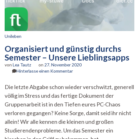
Unileben
Organisiert und günstig durchs
Semester – Unsere Lieblingsapps
von
Lea Tautz
on
27. November 2020
zu
Hinterlasse einen Kommentar
Organisiert
und
Die letzte Abgabe schon wieder verschwitzt, generell
günstig
völlig im Stress und das fertige Dokument der
durchs
Semester
Gruppenarbeit ist in den Tiefen eures PC-Chaos
–
verloren gegangen? Keine Sorge, damit seid ihr nicht
Unsere
Lieblingsapps
allein! Wir alle kennen die kleinen und großen
Studierendenprobleme. Um das Semester ein