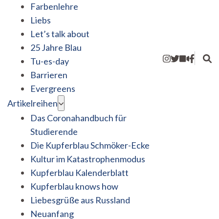
Farbenlehre
Liebs
Let’s talk about
25 Jahre Blau
Tu-es-day
Barrieren
Evergreens
Artikelreihen
Das Coronahandbuch für
Studierende
Die Kupferblau Schmöker-Ecke
Kultur im Katastrophenmodus
Kupferblau Kalenderblatt
Kupferblau knows how
Liebesgrüße aus Russland
Neuanfang