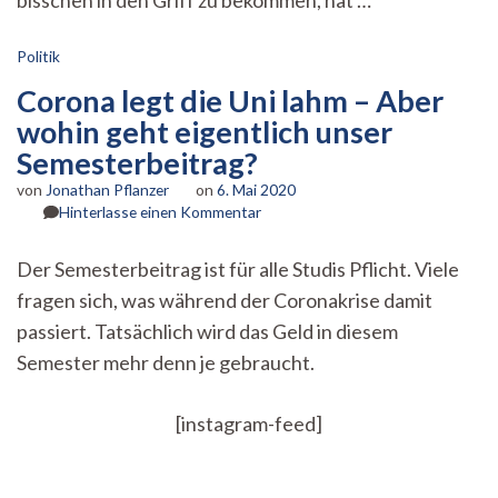
bisschen in den Griff zu bekommen, hat …
Politik
Corona legt die Uni lahm – Aber
wohin geht eigentlich unser
Semesterbeitrag?
von
Jonathan Pflanzer
on
6. Mai 2020
zu
Hinterlasse einen Kommentar
Corona
legt
Der Semesterbeitrag ist für alle Studis Pflicht. Viele
die
fragen sich, was während der Coronakrise damit
Uni
lahm
passiert. Tatsächlich wird das Geld in diesem
–
Semester mehr denn je gebraucht.
Aber
wohin
geht
[instagram-feed]
eigentlich
unser
Semesterbeitrag?