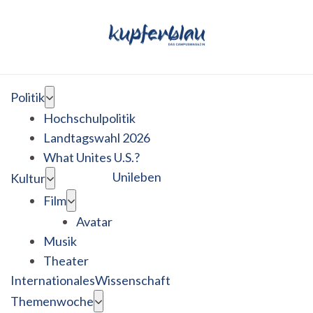
Politik
Hochschulpolitik
Landtagswahl 2026
What Unites U.S.?
Unileben
Kultur
Film
Avatar
Musik
Theater
Internationales
Wissenschaft
Themenwoche