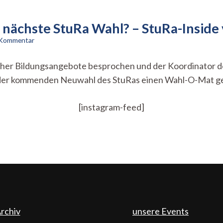
nächste StuRa Wahl? – StuRa-Inside
zu
n Kommentar
Kommt
ein
her Bildungsangebote besprochen und der Koordinator des
Wahl-
bei der kommenden Neuwahl des StuRas einen Wahl-O-Mat g
O-
Mat
für
[instagram-feed]
die
nächste
StuRa
Wahl?
–
StuRa-
Inside
vom
11.
Mai
rchiv
unsere Events