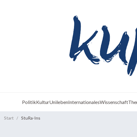
Politik
Kultur
Unileben
Internationales
Wissenschaft
The
Start
/
StuRa-Ins