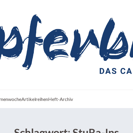
menwoche
Artikelreihen
Heft-Archiv
Schlagwort:
StuRa-Ins