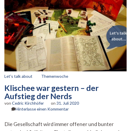
Let's talk about
Themenwoche
Klischee war gestern – der
Aufstieg der Nerds
von
Cedric Kirchhöfer
on
31. Juli 2020
zu
Hinterlasse einen Kommentar
Klischee
war
Die Gesellschaft wird immer offener und bunter
gestern