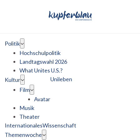
Politik
Hochschulpolitik
Landtagswahl 2026
What Unites U.S.?
Unileben
Kultur
Film
Avatar
Musik
Theater
Internationales
Wissenschaft
Themenwoche