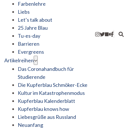
Farbenlehre
Liebs
Let’s talk about
25 Jahre Blau
Tu-es-day
Barrieren
Evergreens
Artikelreihen
Das Coronahandbuch für
Studierende
Die Kupferblau Schmöker-Ecke
Kultur im Katastrophenmodus
Kupferblau Kalenderblatt
Kupferblau knows how
Liebesgrüße aus Russland
Neuanfang