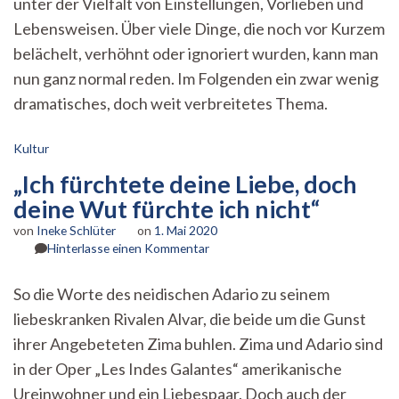
unter der Vielfalt von Einstellungen, Vorlieben und
–
der
Lebensweisen. Über viele Dinge, die noch vor Kurzem
Aufstieg
belächelt, verhöhnt oder ignoriert wurden, kann man
der
Nerds
nun ganz normal reden. Im Folgenden ein zwar wenig
dramatisches, doch weit verbreitetes Thema.
Kultur
„Ich fürchtete deine Liebe, doch
deine Wut fürchte ich nicht“
von
Ineke Schlüter
on
1. Mai 2020
zu
Hinterlasse einen Kommentar
„Ich
fürchtete
So die Worte des neidischen Adario zu seinem
deine
liebeskranken Rivalen Alvar, die beide um die Gunst
Liebe,
doch
ihrer Angebeteten Zima buhlen. Zima und Adario sind
deine
in der Oper „Les Indes Galantes“ amerikanische
Wut
fürchte
Ureinwohner und ein Liebespaar. Doch auch der