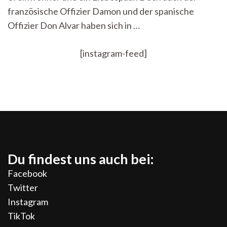
ich
französische Offizier Damon und der spanische
nicht“
Offizier Don Alvar haben sich in …
[instagram-feed]
Du findest uns auch bei:
Facebook
Twitter
Instagram
TikTok