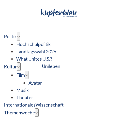
Politik
Hochschulpolitik
Landtagswahl 2026
What Unites U.S.?
Unileben
Kultur
Film
Avatar
Musik
Theater
Internationales
Wissenschaft
Themenwoche