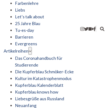
Farbenlehre
Liebs
Let’s talk about
25 Jahre Blau
Tu-es-day
Barrieren
Evergreens
Artikelreihen
Das Coronahandbuch für
Studierende
Die Kupferblau Schmöker-Ecke
Kultur im Katastrophenmodus
Kupferblau Kalenderblatt
Kupferblau knows how
Liebesgrüße aus Russland
Neuanfang