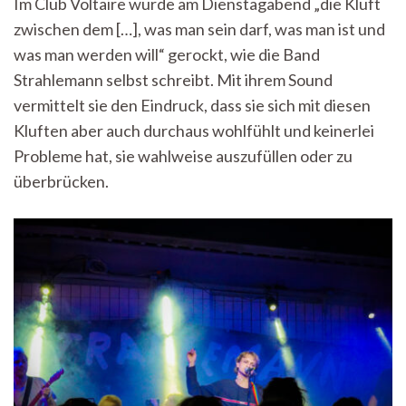
Im Club Voltaire wurde am Dienstagabend „die Kluft
zelebrieren
zwischen dem […], was man sein darf, was man ist und
–
Strahlemann
was man werden will“ gerockt, wie die Band
überbrückt
Strahlemann selbst schreibt. Mit ihrem Sound
sie
mit
vermittelt sie den Eindruck, dass sie sich mit diesen
Leidenschaft
Kluften aber auch durchaus wohlfühlt und keinerlei
Probleme hat, sie wahlweise auszufüllen oder zu
überbrücken.