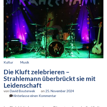
Kultur
Musik
Die Kluft zelebrieren –
Strahlemann überbrückt sie mit
Leidenschaft
von
David Bouterwek
on
25. November 2024
zu
Hinterlasse einen Kommentar
Die
Kluft