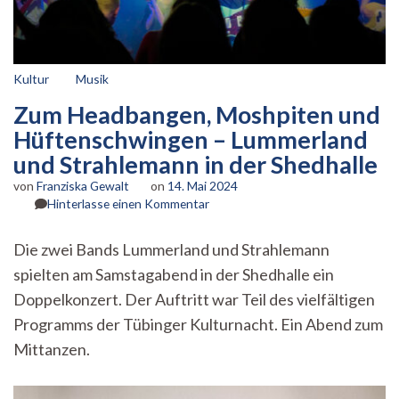
Kultur
Musik
Zum Headbangen, Moshpiten und
Hüftenschwingen – Lummerland
und Strahlemann in der Shedhalle
von
Franziska Gewalt
on
14. Mai 2024
zu
Hinterlasse einen Kommentar
Zum
Headbangen,
Die zwei Bands Lummerland und Strahlemann
Moshpiten
spielten am Samstagabend in der Shedhalle ein
und
Hüftenschwingen
Doppelkonzert. Der Auftritt war Teil des vielfältigen
–
Programms der Tübinger Kulturnacht. Ein Abend zum
Lummerland
und
Mittanzen.
Strahlemann
in
der