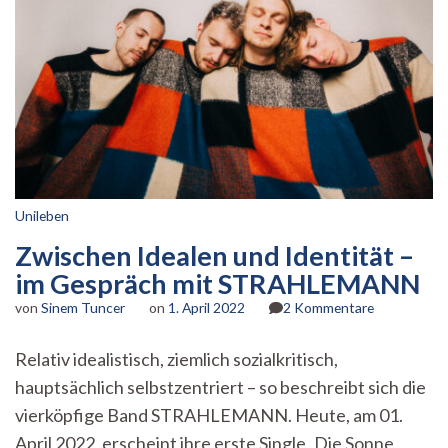
Unileben
Zwischen Idealen und Identität –
im Gespräch mit STRAHLEMANN
zu
von
Sinem Tuncer
on
1. April 2022
2 Kommentare
Zwischen
Idealen
Relativ idealistisch, ziemlich sozialkritisch,
und
hauptsächlich selbstzentriert – so beschreibt sich die
Identität
–
vierköpfige Band STRAHLEMANN. Heute, am 01.
im
April 2022, erscheint ihre erste Single ‚Die Sonne
Gespräch