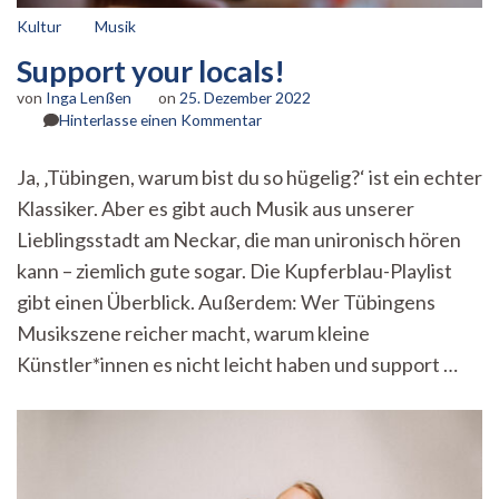
Kultur
Musik
Support your locals!
von
Inga Lenßen
on
25. Dezember 2022
zu
Hinterlasse einen Kommentar
Support
your
Ja, ‚Tübingen, warum bist du so hügelig?‘ ist ein echter
locals!
Klassiker. Aber es gibt auch Musik aus unserer
Lieblingsstadt am Neckar, die man unironisch hören
kann – ziemlich gute sogar. Die Kupferblau-Playlist
gibt einen Überblick. Außerdem: Wer Tübingens
Musikszene reicher macht, warum kleine
Künstler*innen es nicht leicht haben und support …