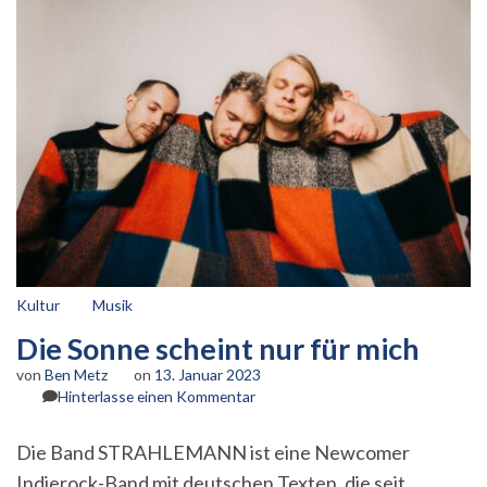
Shedhalle
Kultur
Musik
Die Sonne scheint nur für mich
von
Ben Metz
on
13. Januar 2023
zu
Hinterlasse einen Kommentar
Die
Sonne
Die Band STRAHLEMANN ist eine Newcomer
scheint
Indierock-Band mit deutschen Texten, die seit
nur