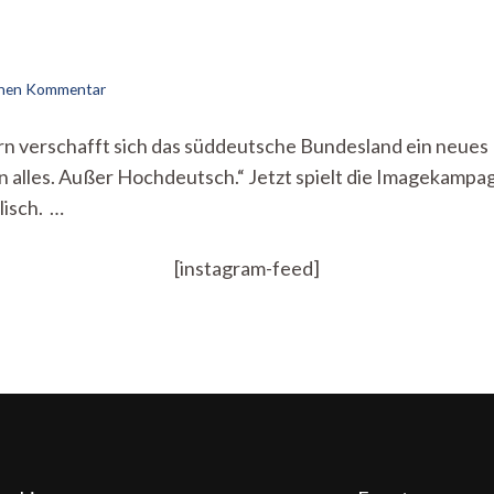
zu
einen Kommentar
„Fän
von
 verschafft sich das süddeutsche Bundesland ein neues 
The
n alles. Außer Hochdeutsch.“ Jetzt spielt die Imagekamp
Länd?“
lisch. …
[instagram-feed]