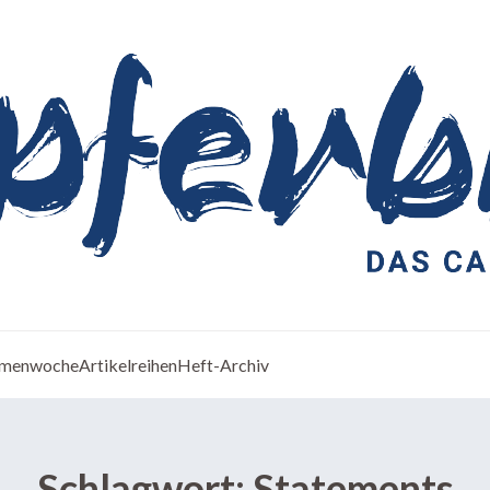
menwoche
Artikelreihen
Heft-Archiv
Schlagwort:
Statements