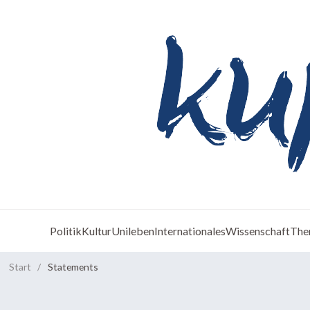
Politik
Kultur
Unileben
Internationales
Wissenschaft
The
Start
/
Statements