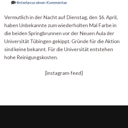
zu
Hinterlasse einen Kommentar
Mal
wieder
Vermutlich in der Nacht auf Dienstag, den 16. April,
Techno
haben Unbekannte zum wiederholten Mal Farbe in
im
Brunnen:
die beiden Springbrunnen vor der Neuen Aula der
Neongrünes
Universität Tübingen gekippt. Gründe für die Aktion
Wasser
vor
sind keine bekannt. Für die Universität entstehen
der
hohe Reinigungskosten.
Neuen
Aula
[instagram-feed]