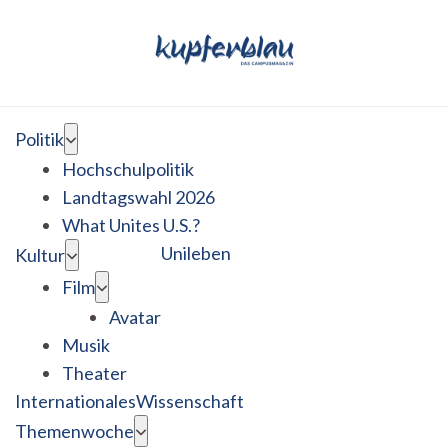
Politik
Hochschulpolitik
Landtagswahl 2026
What Unites U.S.?
Unileben
Kultur
Film
Avatar
Musik
Theater
Internationales
Wissenschaft
Themenwoche