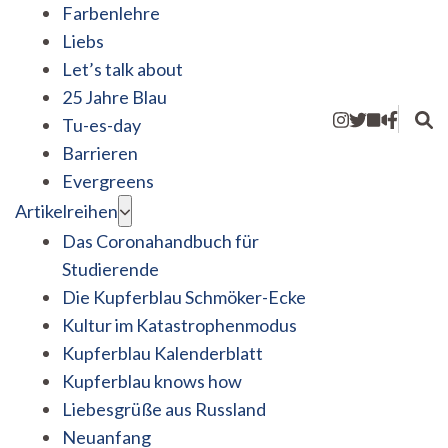
Farbenlehre
Liebs
Let’s talk about
25 Jahre Blau
Tu-es-day
Barrieren
Evergreens
Artikelreihen
Das Coronahandbuch für
Studierende
Die Kupferblau Schmöker-Ecke
Kultur im Katastrophenmodus
Kupferblau Kalenderblatt
Kupferblau knows how
Liebesgrüße aus Russland
Neuanfang