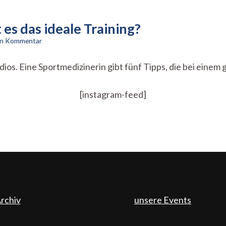
 es das ideale Training?
zu
nen Kommentar
Wissenschaftlerin
erklärt:
ios. Eine Sportmedizinerin gibt fünf Tipps, die bei eine
Gibt
es
das
[instagram-feed]
ideale
Training?
rchiv
unsere Events