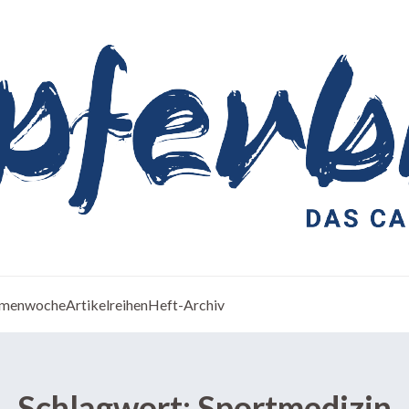
menwoche
Artikelreihen
Heft-Archiv
Schlagwort:
Sportmedizin