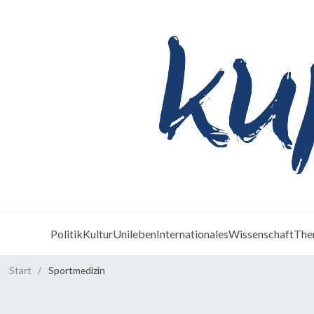
Politik
Kultur
Unileben
Internationales
Wissenschaft
The
Start
/
Sportmedizin