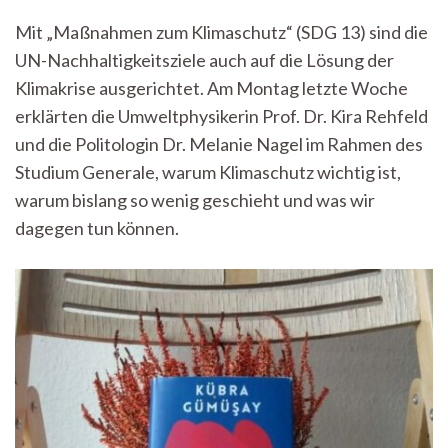
erreichen
Mit „Maßnahmen zum Klimaschutz“ (SDG 13) sind die
–
UN-Nachhaltigkeitsziele auch auf die Lösung der
aber
wie?
Klimakrise ausgerichtet. Am Montag letzte Woche
Eine
erklärten die Umweltphysikerin Prof. Dr. Kira Rehfeld
politologische
Perspektive
und die Politologin Dr. Melanie Nagel im Rahmen des
im
Studium Generale, warum Klimaschutz wichtig ist,
Studium
warum bislang so wenig geschieht und was wir
Generale
dagegen tun können.