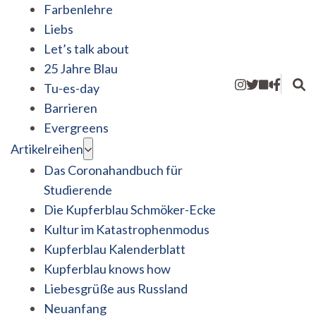
Farbenlehre
Liebs
Let’s talk about
25 Jahre Blau
Tu-es-day
Barrieren
Evergreens
Artikelreihen
Das Coronahandbuch für
Studierende
Die Kupferblau Schmöker-Ecke
Kultur im Katastrophenmodus
Kupferblau Kalenderblatt
Kupferblau knows how
Liebesgrüße aus Russland
Neuanfang