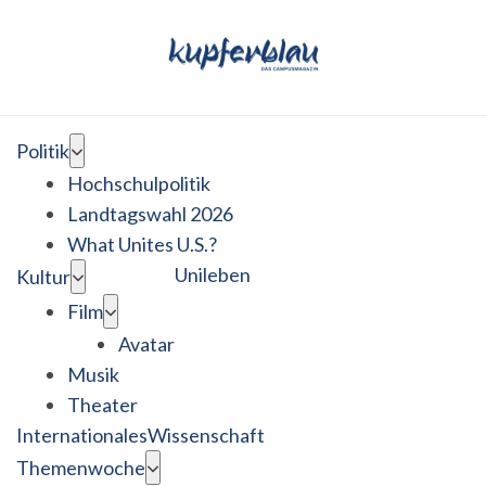
Politik
Hochschulpolitik
Landtagswahl 2026
What Unites U.S.?
Unileben
Kultur
Film
Avatar
Musik
Theater
Internationales
Wissenschaft
Themenwoche