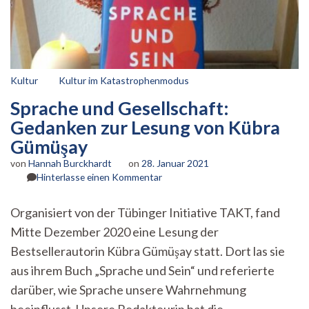
Kultur
Kultur im Katastrophenmodus
Sprache und Gesellschaft:
Gedanken zur Lesung von Kübra
Gümüşay
von
Hannah Burckhardt
on
28. Januar 2021
zu
Hinterlasse einen Kommentar
Sprache
und
Organisiert von der Tübinger Initiative TAKT, fand
Gesellschaft:
Mitte Dezember 2020 eine Lesung der
Gedanken
zur
Bestsellerautorin Kübra Gümüşay statt. Dort las sie
Lesung
aus ihrem Buch „Sprache und Sein“ und referierte
von
Kübra
darüber, wie Sprache unsere Wahrnehmung
Gümüşay