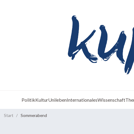
Politik
Kultur
Unileben
Internationales
Wissenschaft
The
Start
/
Sommerabend