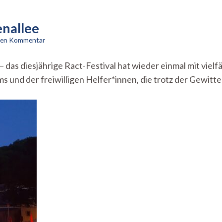
enallee
zu
inen Kommentar
Musik
hallte
 das diesjährige Ract-Festival hat wieder einmal mit viel
durch
 und der freiwilligen Helfer*innen, die trotz der Gewit
die
Kastanienallee