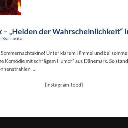
– „Helden der Wahrscheinlichkeit“
zu
en Kommentar
Rambo-
Komödie
im Sommernachtskino! Unter klarem Himmel und bei somme
aus
rze Komödie mit schrägem Humor“ aus Dänemark. So stan
Dänemark
–
Sonnenstrahlen …
„Helden
der
Wahrscheinlichkeit“
[instagram-feed]
im
Sommernachtskino