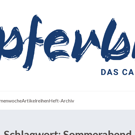
menwoche
Artikelreihen
Heft-Archiv
Schlagwort:
Sommerabend