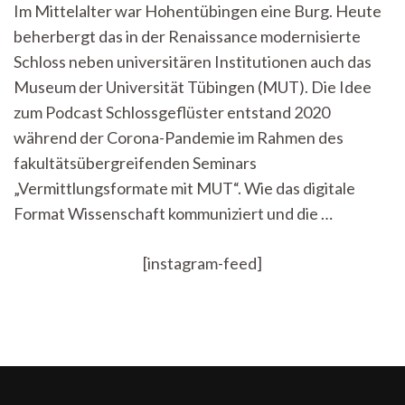
Im Mittelalter war Hohentübingen eine Burg. Heute
dem
beherbergt das in der Renaissance modernisierte
Schloss
–
Schloss neben universitären Institutionen auch das
Ein
Museum der Universität Tübingen (MUT). Die Idee
Podcast
als
zum Podcast Schlossgeflüster entstand 2020
wissenschaftlic
während der Corona-Pandemie im Rahmen des
Sprachrohr
fakultätsübergreifenden Seminars
„Vermittlungsformate mit MUT“. Wie das digitale
Format Wissenschaft kommuniziert und die …
[instagram-feed]