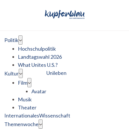
Politik
Hochschulpolitik
Landtagswahl 2026
What Unites U.S.?
Unileben
Kultur
Film
Avatar
Musik
Theater
Internationales
Wissenschaft
Themenwoche