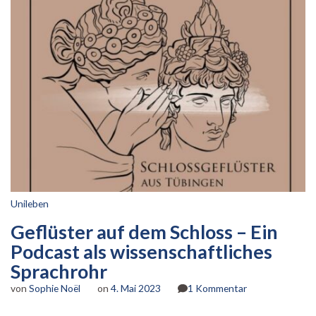
Unileben
Geflüster auf dem Schloss – Ein
Podcast als wissenschaftliches
Sprachrohr
zu
von
Sophie Noël
on
4. Mai 2023
1 Kommentar
Geflüster
auf