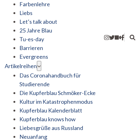
Farbenlehre
Liebs
Let’s talk about
25 Jahre Blau
Tu-es-day
Barrieren
Evergreens
Artikelreihen
Das Coronahandbuch für
Studierende
Die Kupferblau Schmöker-Ecke
Kultur im Katastrophenmodus
Kupferblau Kalenderblatt
Kupferblau knows how
Liebesgrüße aus Russland
Neuanfang