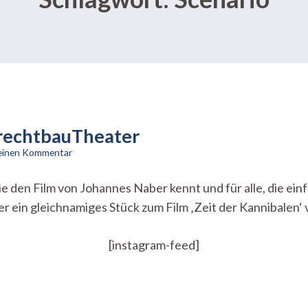
BrechtbauTheater
zu
 einen Kommentar
Tiefschwarzer
Sarkasmus
ie den Film von Johannes Naber kennt und für alle, die ei
im
r ein gleichnamiges Stück zum Film ‚Zeit der Kannibalen‘
BrechtbauTheater
[instagram-feed]