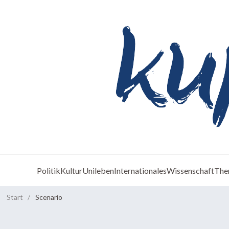
Politik
Kultur
Unileben
Internationales
Wissenschaft
The
Start
/
Scenario