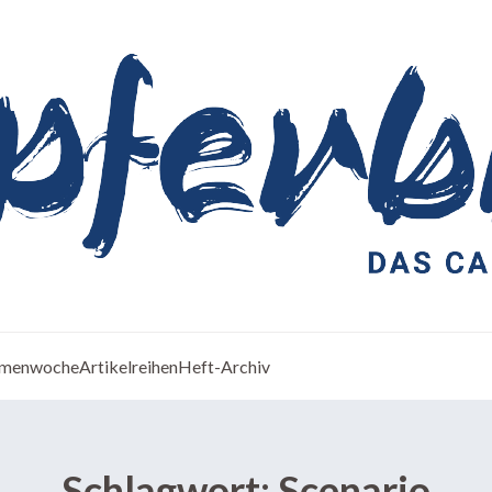
menwoche
Artikelreihen
Heft-Archiv
Schlagwort:
Scenario