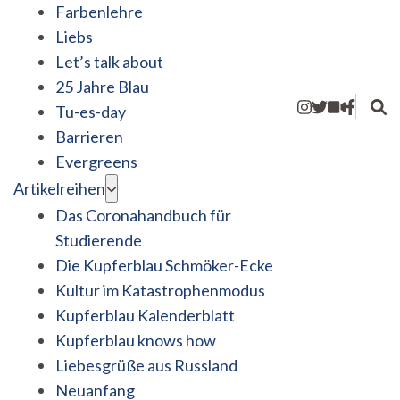
Farbenlehre
Liebs
Let’s talk about
25 Jahre Blau
Tu-es-day
Barrieren
Evergreens
Artikelreihen
Das Coronahandbuch für
Studierende
Die Kupferblau Schmöker-Ecke
Kultur im Katastrophenmodus
Kupferblau Kalenderblatt
Kupferblau knows how
Liebesgrüße aus Russland
Neuanfang