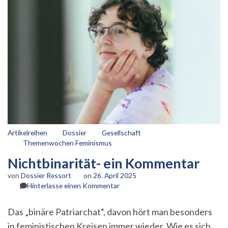
Artikelreihen
Dossier
Gesellschaft
Themenwochen Feminismus
Nichtbinarität- ein Kommentar
von
Dossier Ressort
on
26. April 2025
zu
Hinterlasse einen Kommentar
Nichtbinarität-
ein
Das „binäre Patriarchat“, davon hört man besonders
Kommentar
in feministischen Kreisen immer wieder. Wie es sich