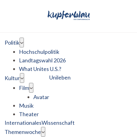
Politik
Hochschulpolitik
Landtagswahl 2026
What Unites U.S.?
Unileben
Kultur
Film
Avatar
Musik
Theater
Internationales
Wissenschaft
Themenwoche