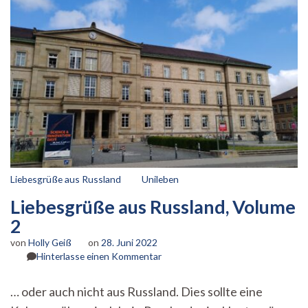
Liebesgrüße aus Russland
Unileben
Liebesgrüße aus Russland, Volume
2
von
Holly Geiß
on
28. Juni 2022
zu
Hinterlasse einen Kommentar
Liebesgrüße
aus
… oder auch nicht aus Russland. Dies sollte eine
Russland,