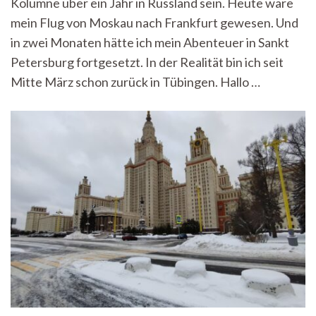
Kolumne über ein Jahr in Russland sein. Heute wäre
Volume
2
mein Flug von Moskau nach Frankfurt gewesen. Und
in zwei Monaten hätte ich mein Abenteuer in Sankt
Petersburg fortgesetzt. In der Realität bin ich seit
Mitte März schon zurück in Tübingen. Hallo …