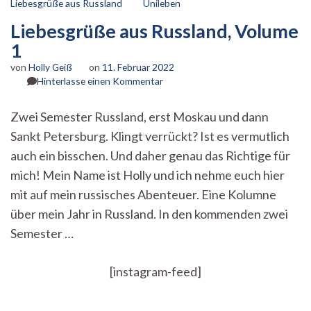
Liebesgrüße aus Russland
Unileben
Liebesgrüße aus Russland, Volume
1
von
Holly Geiß
on
11. Februar 2022
zu
Hinterlasse einen Kommentar
Liebesgrüße
aus
Zwei Semester Russland, erst Moskau und dann
Russland,
Sankt Petersburg. Klingt verrückt? Ist es vermutlich
Volume
1
auch ein bisschen. Und daher genau das Richtige für
mich! Mein Name ist Holly und ich nehme euch hier
mit auf mein russisches Abenteuer. Eine Kolumne
über mein Jahr in Russland. In den kommenden zwei
Semester …
[instagram-feed]