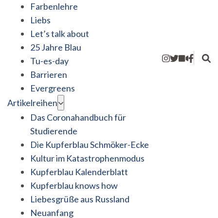
Farbenlehre
Liebs
Let’s talk about
25 Jahre Blau
Tu-es-day
Barrieren
Evergreens
Artikelreihen
Das Coronahandbuch für
Studierende
Die Kupferblau Schmöker-Ecke
Kultur im Katastrophenmodus
Kupferblau Kalenderblatt
Kupferblau knows how
Liebesgrüße aus Russland
Neuanfang