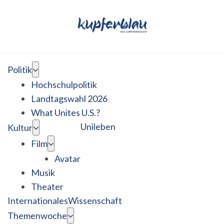
Politik
Hochschulpolitik
Landtagswahl 2026
What Unites U.S.?
Unileben
Kultur
Film
Avatar
Musik
Theater
Internationales
Wissenschaft
Themenwoche