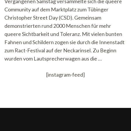
Vergangenen Samstag versammelte sich die queere
kämpferischen
Community auf dem Marktplatz zum Tübinger
Christopher
Street
Christopher Street Day (CSD). Gemeinsam
Day
demonstrierten rund 2000 Menschen für mehr
queere Sichtbarkeit und Toleranz. Mit vielen bunten
Fahnen und Schildern zogen sie durch die Innenstadt
zum Ract-Festival auf der Neckarinsel. Zu Beginn
wurden vom Lautsprecherwagen aus die …
[instagram-feed]