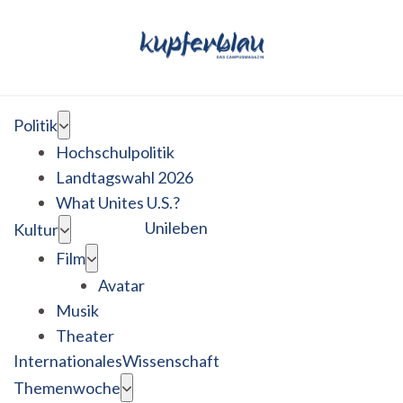
Politik
Hochschulpolitik
Landtagswahl 2026
What Unites U.S.?
Unileben
Kultur
Film
Avatar
Musik
Theater
Internationales
Wissenschaft
Themenwoche