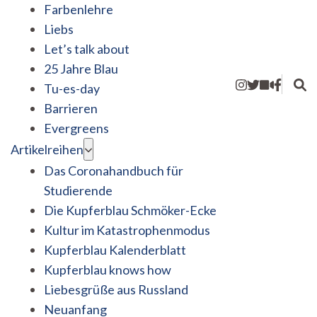
Farbenlehre
Liebs
Let’s talk about
25 Jahre Blau
Tu-es-day
Barrieren
Evergreens
Artikelreihen
Das Coronahandbuch für
Studierende
Die Kupferblau Schmöker-Ecke
Kultur im Katastrophenmodus
Kupferblau Kalenderblatt
Kupferblau knows how
Liebesgrüße aus Russland
Neuanfang