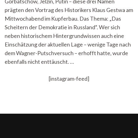
Gorbatschow, Jelzin, Putin – diese drei Namen
Russland:
prägten den Vortrag des Historikers Klaus Gestwa am
„Der
Weg
Mittwochabend im Kupferbau. Das Thema: „Das
ist
Scheitern der Demokratie in Russland“. Wer sich
leider
noch
neben historischem Hintergrundwissen auch eine
verdammt
Einschätzung der aktuellen Lage – wenige Tage nach
weit“
dem Wagner-Putschversuch – erhofft hatte, wurde
ebenfalls nicht enttäuscht. …
[instagram-feed]