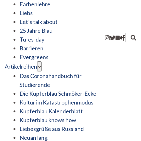
Farbenlehre
Liebs
Let’s talk about
25 Jahre Blau
Tu-es-day
Barrieren
Evergreens
Artikelreihen
Das Coronahandbuch für
Studierende
Die Kupferblau Schmöker-Ecke
Kultur im Katastrophenmodus
Kupferblau Kalenderblatt
Kupferblau knows how
Liebesgrüße aus Russland
Neuanfang