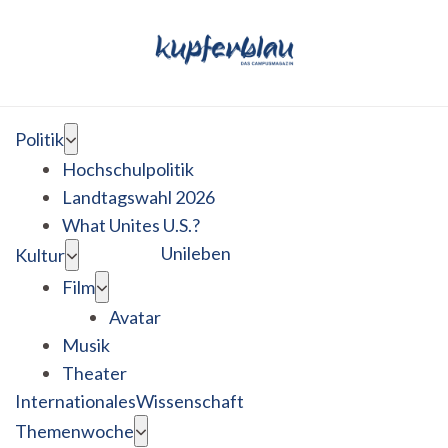
Politik
Hochschulpolitik
Landtagswahl 2026
What Unites U.S.?
Unileben
Kultur
Film
Avatar
Musik
Theater
Internationales
Wissenschaft
Themenwoche