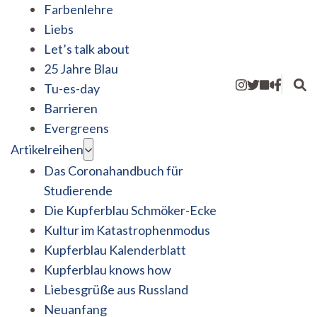
Farbenlehre
Liebs
Let’s talk about
25 Jahre Blau
Tu-es-day
Barrieren
Evergreens
Artikelreihen
Das Coronahandbuch für
Studierende
Die Kupferblau Schmöker-Ecke
Kultur im Katastrophenmodus
Kupferblau Kalenderblatt
Kupferblau knows how
Liebesgrüße aus Russland
Neuanfang