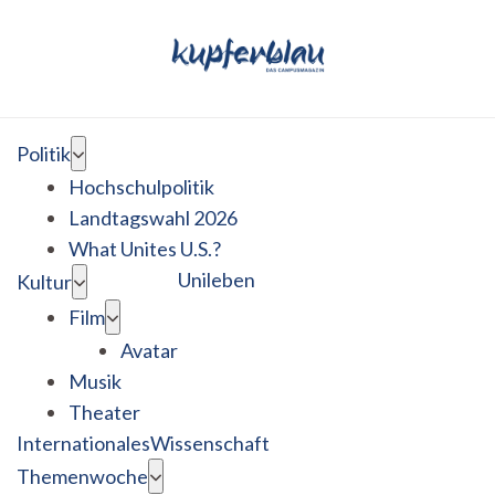
Politik
Hochschulpolitik
Landtagswahl 2026
What Unites U.S.?
Unileben
Kultur
Film
Avatar
Musik
Theater
Internationales
Wissenschaft
Themenwoche