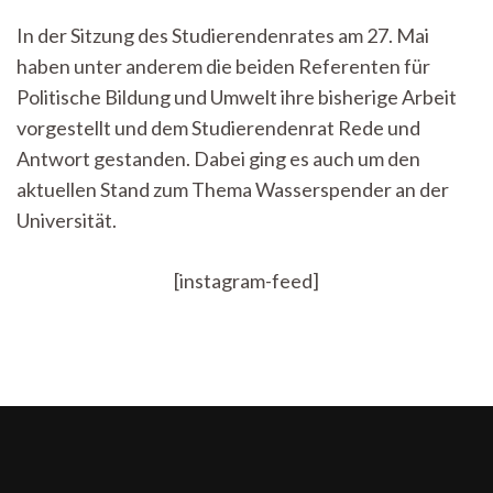
Wasserspender,
In der Sitzung des Studierendenrates am 27. Mai
Proteste
haben unter anderem die beiden Referenten für
–
StuRa
Politische Bildung und Umwelt ihre bisherige Arbeit
Inside
vorgestellt und dem Studierendenrat Rede und
vom
27.
Antwort gestanden. Dabei ging es auch um den
Mai
aktuellen Stand zum Thema Wasserspender an der
2024
Universität.
[instagram-feed]