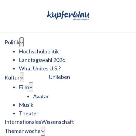
Politik
Hochschulpolitik
Landtagswahl 2026
What Unites U.S.?
Unileben
Kultur
Film
Avatar
Musik
Theater
Internationales
Wissenschaft
Themenwoche