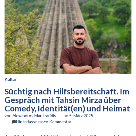
Kultur
Süchtig nach Hilfsbereitschaft. Im
Gespräch mit Tahsin Mirza über
Comedy, Identität(en) und Heimat
von
Alexandros Mantzaridis
on
5. März 2025
zu
Hinterlasse einen Kommentar
Süchtig
nach