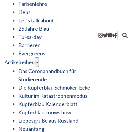
Farbenlehre
Liebs
Let’s talk about
25 Jahre Blau
Tu-es-day
Barrieren
Evergreens
Artikelreihen
Das Coronahandbuch für
Studierende
Die Kupferblau Schmöker-Ecke
Kultur im Katastrophenmodus
Kupferblau Kalenderblatt
Kupferblau knows how
Liebesgrüße aus Russland
Neuanfang