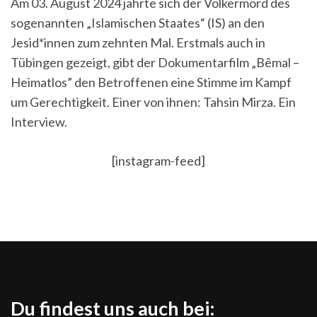
Am 03. August 2024 jährte sich der Völkermord des
Hilfsbereitschaft.
sogenannten „Islamischen Staates“ (IS) an den
Im
Gespräch
Jesid*innen zum zehnten Mal. Erstmals auch in
mit
Tübingen gezeigt, gibt der Dokumentarfilm „Bêmal –
Tahsin
Mirza
Heimatlos” den Betroffenen eine Stimme im Kampf
über
um Gerechtigkeit. Einer von ihnen: Tahsin Mirza. Ein
Comedy,
Interview.
Identität(en)
und
Heimat
[instagram-feed]
Du findest uns auch bei: