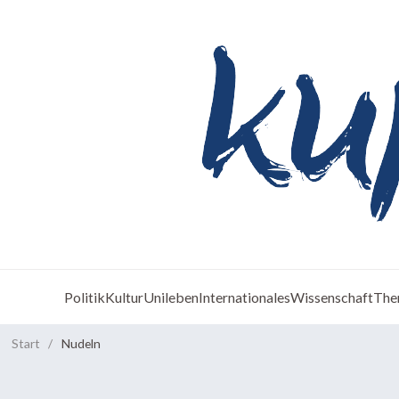
Politik
Kultur
Unileben
Internationales
Wissenschaft
The
Start
/
Nudeln