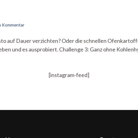
zu
en Kommentar
Keine
Nudeln
esto auf Dauer verzichten? Oder die schnellen Ofenkartof
für
ben und es ausprobiert. Challenge 3: Ganz ohne Kohlenhyd
Holly
[instagram-feed]