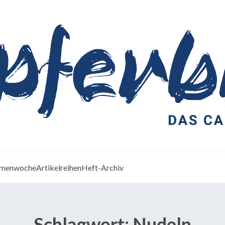
menwoche
Artikelreihen
Heft-Archiv
Schlagwort:
Nudeln