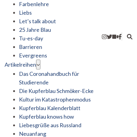
Farbenlehre
Liebs
Let’s talk about
25 Jahre Blau
Tu-es-day
Barrieren
Evergreens
Artikelreihen
Das Coronahandbuch für
Studierende
Die Kupferblau Schmöker-Ecke
Kultur im Katastrophenmodus
Kupferblau Kalenderblatt
Kupferblau knows how
Liebesgrüße aus Russland
Neuanfang