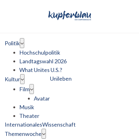
Politik
Hochschulpolitik
Landtagswahl 2026
What Unites U.S.?
Unileben
Kultur
Film
Avatar
Musik
Theater
Internationales
Wissenschaft
Themenwoche