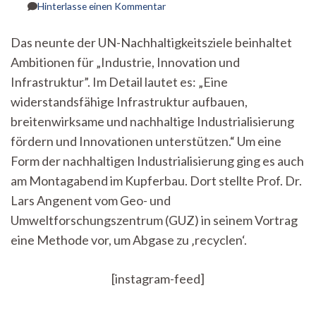
zu
Hinterlasse einen Kommentar
Lebensmittel
aus
Das neunte der UN-Nachhaltigkeitsziele beinhaltet
Industrieabfall:
Ambitionen für „Industrie, Innovation und
biotechnologische
Lösungsansätze
Infrastruktur”. Im Detail lautet es: „Eine
für
widerstandsfähige Infrastruktur aufbauen,
eine
nachhaltige
breitenwirksame und nachhaltige Industrialisierung
Gesellschaft
fördern und Innovationen unterstützen.“ Um eine
Form der nachhaltigen Industrialisierung ging es auch
am Montagabend im Kupferbau. Dort stellte Prof. Dr.
Lars Angenent vom Geo- und
Umweltforschungszentrum (GUZ) in seinem Vortrag
eine Methode vor, um Abgase zu ‚recyclen‘.
[instagram-feed]