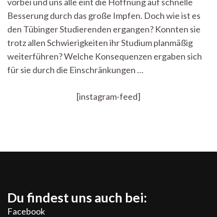
vorbei und uns alle eint die Hoffnung auf schnelle
Rückblick
auf
Besserung durch das große Impfen. Doch wie ist es
das
den Tübinger Studierenden ergangen? Konnten sie
Corona-
Jahr
trotz allen Schwierigkeiten ihr Studium planmäßig
weiterführen? Welche Konsequenzen ergaben sich
für sie durch die Einschränkungen …
[instagram-feed]
Du findest uns auch bei:
Facebook