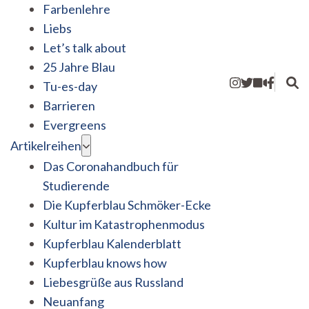
Farbenlehre
Liebs
Let’s talk about
25 Jahre Blau
Tu-es-day
Barrieren
Evergreens
Artikelreihen
Das Coronahandbuch für
Studierende
Die Kupferblau Schmöker-Ecke
Kultur im Katastrophenmodus
Kupferblau Kalenderblatt
Kupferblau knows how
Liebesgrüße aus Russland
Neuanfang