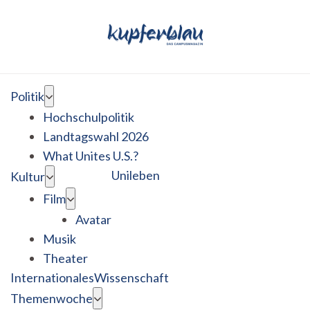
Politik
Hochschulpolitik
Landtagswahl 2026
What Unites U.S.?
Unileben
Kultur
Film
Avatar
Musik
Theater
Internationales
Wissenschaft
Themenwoche