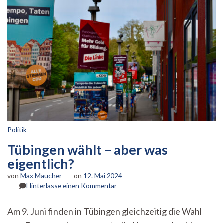
Politik
Tübingen wählt – aber was
eigentlich?
von
Max Maucher
on
12. Mai 2024
zu
Hinterlasse einen Kommentar
Tübingen
wählt
Am 9. Juni finden in Tübingen gleichzeitig die Wahl
–