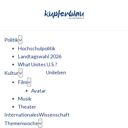
Politik
Hochschulpolitik
Landtagswahl 2026
What Unites U.S.?
Unileben
Kultur
Film
Avatar
Musik
Theater
Internationales
Wissenschaft
Themenwoche