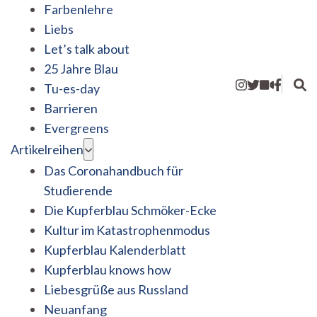
Farbenlehre
Liebs
Let’s talk about
25 Jahre Blau
Tu-es-day
Barrieren
Evergreens
Artikelreihen
Das Coronahandbuch für
Studierende
Die Kupferblau Schmöker-Ecke
Kultur im Katastrophenmodus
Kupferblau Kalenderblatt
Kupferblau knows how
Liebesgrüße aus Russland
Neuanfang