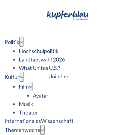
Politik
Hochschulpolitik
Landtagswahl 2026
What Unites U.S.?
Unileben
Kultur
Film
Avatar
Musik
Theater
Internationales
Wissenschaft
Themenwoche