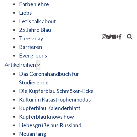
Farbenlehre
Liebs
Let’s talk about
25 Jahre Blau
Tu-es-day
Barrieren
Evergreens
Artikelreihen
Das Coronahandbuch für
Studierende
Die Kupferblau Schmöker-Ecke
Kultur im Katastrophenmodus
Kupferblau Kalenderblatt
Kupferblau knows how
Liebesgrüße aus Russland
Neuanfang