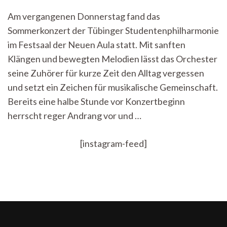
Suiten
Am vergangenen Donnerstag fand das
und
Sommerkonzert der Tübinger Studentenphilharmonie
Sinfonien
–
im Festsaal der Neuen Aula statt. Mit sanften
Klangvielfalt
Klängen und bewegten Melodien lässt das Orchester
beim
Sommerkonzert
seine Zuhörer für kurze Zeit den Alltag vergessen
der
und setzt ein Zeichen für musikalische Gemeinschaft.
Tübinger
Bereits eine halbe Stunde vor Konzertbeginn
Studentenphilharmonie
herrscht reger Andrang vor und …
[instagram-feed]