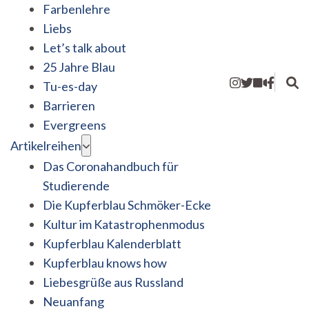
Farbenlehre
Liebs
Let’s talk about
25 Jahre Blau
Tu-es-day
Barrieren
Evergreens
Artikelreihen
Das Coronahandbuch für
Studierende
Die Kupferblau Schmöker-Ecke
Kultur im Katastrophenmodus
Kupferblau Kalenderblatt
Kupferblau knows how
Liebesgrüße aus Russland
Neuanfang