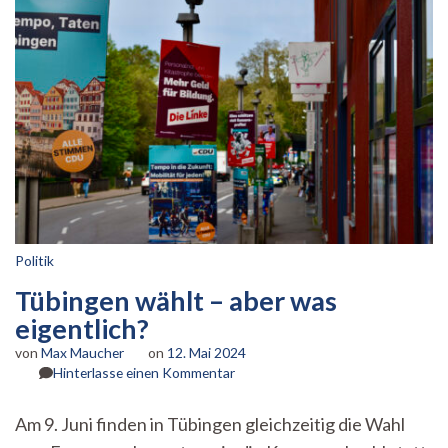
Politik
Tübingen wählt – aber was
eigentlich?
von
Max Maucher
on
12. Mai 2024
zu
Hinterlasse einen Kommentar
Tübingen
wählt
Am 9. Juni finden in Tübingen gleichzeitig die Wahl
–