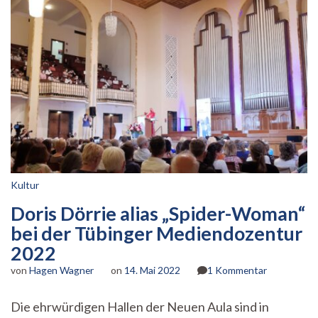
Kultur
Doris Dörrie alias „Spider-Woman“
bei der Tübinger Mediendozentur
2022
zu
von
Hagen Wagner
on
14. Mai 2022
1 Kommentar
Doris
Dörrie
Die ehrwürdigen Hallen der Neuen Aula sind in
alias