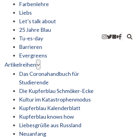
Farbenlehre
Liebs
Let’s talk about
25 Jahre Blau
Tu-es-day
Barrieren
Evergreens
Artikelreihen
Das Coronahandbuch für
Studierende
Die Kupferblau Schmöker-Ecke
Kultur im Katastrophenmodus
Kupferblau Kalenderblatt
Kupferblau knows how
Liebesgrüße aus Russland
Neuanfang