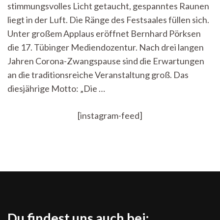
stimmungsvolles Licht getaucht, gespanntes Raunen
„Spider-
Woman“
liegt in der Luft. Die Ränge des Festsaales füllen sich.
bei
Unter großem Applaus eröffnet Bernhard Pörksen
der
Tübinger
die 17. Tübinger Mediendozentur. Nach drei langen
Mediendoze
Jahren Corona-Zwangspause sind die Erwartungen
2022
an die traditionsreiche Veranstaltung groß. Das
diesjährige Motto: „Die …
[instagram-feed]
Du findest uns auch bei: