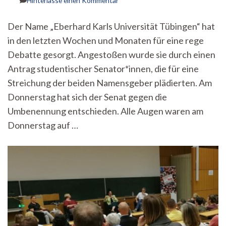
Hinterlasse einen Kommentar
Senatsentscheidung:
Bleiben
Der Name „Eberhard Karls Universität Tübingen“ hat
Eberhard
in den letzten Wochen und Monaten für eine rege
und
Karl
Debatte gesorgt. Angestoßen wurde sie durch einen
Namensgeber?
Antrag studentischer Senator*innen, die für eine
Streichung der beiden Namensgeber plädierten. Am
Donnerstag hat sich der Senat gegen die
Umbenennung entschieden. Alle Augen waren am
Donnerstag auf …