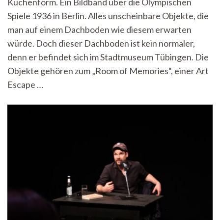
Kuchenform. Ein Bildband über die Olympischen
Was
hättest
Spiele 1936 in Berlin. Alles unscheinbare Objekte, die
du
man auf einem Dachboden wie diesem erwarten
getan?
würde. Doch dieser Dachboden ist kein normaler,
denn er befindet sich im Stadtmuseum Tübingen. Die
Objekte gehören zum „Room of Memories“, einer Art
Escape …