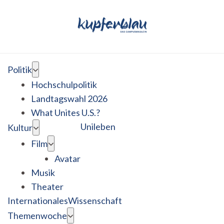
Politik
Hochschulpolitik
Landtagswahl 2026
What Unites U.S.?
Unileben
Kultur
Film
Avatar
Musik
Theater
Internationales
Wissenschaft
Themenwoche