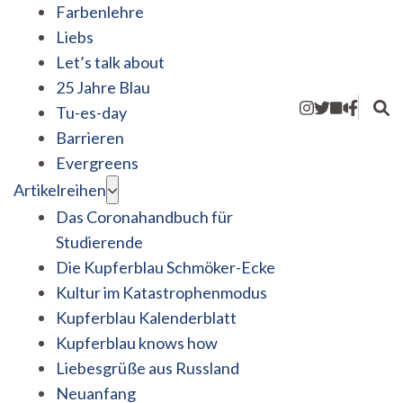
Farbenlehre
Liebs
Let’s talk about
25 Jahre Blau
Tu-es-day
Barrieren
Evergreens
Artikelreihen
Das Coronahandbuch für
Studierende
Die Kupferblau Schmöker-Ecke
Kultur im Katastrophenmodus
Kupferblau Kalenderblatt
Kupferblau knows how
Liebesgrüße aus Russland
Neuanfang