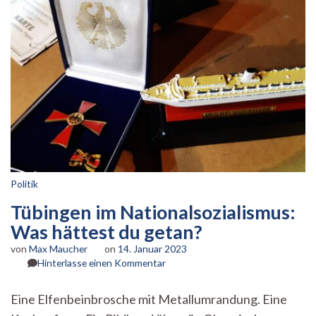
Politik
Tübingen im Nationalsozialismus:
Was hättest du getan?
von
Max Maucher
on
14. Januar 2023
zu
Hinterlasse einen Kommentar
Tübingen
im
Eine Elfenbeinbrosche mit Metallumrandung. Eine
Nationalsozialismus: