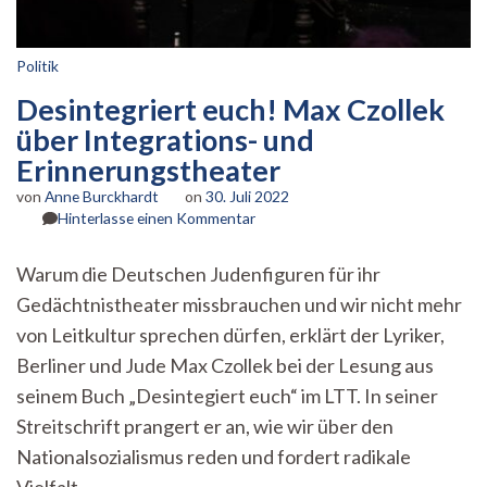
Politik
Desintegriert euch! Max Czollek
über Integrations- und
Erinnerungstheater
von
Anne Burckhardt
on
30. Juli 2022
zu
Hinterlasse einen Kommentar
Desintegriert
euch!
Warum die Deutschen Judenfiguren für ihr
Max
Gedächtnistheater missbrauchen und wir nicht mehr
Czollek
über
von Leitkultur sprechen dürfen, erklärt der Lyriker,
Integrations-
Berliner und Jude Max Czollek bei der Lesung aus
und
Erinnerungstheater
seinem Buch „Desintegiert euch“ im LTT. In seiner
Streitschrift prangert er an, wie wir über den
Nationalsozialismus reden und fordert radikale