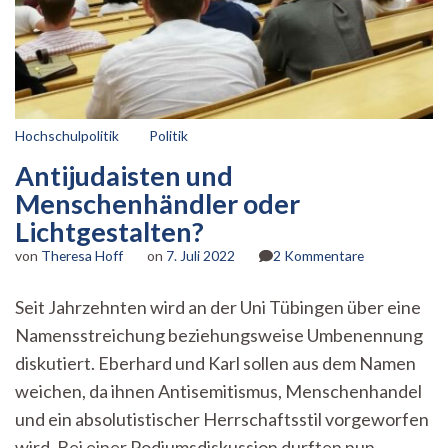
Hochschulpolitik
Politik
Antijudaisten und
Menschenhändler oder
Lichtgestalten?
zu
von
Theresa Hoff
on
7. Juli 2022
2 Kommentare
Antijudaisten
und
Seit Jahrzehnten wird an der Uni Tübingen über eine
Menschenhän
Namensstreichung beziehungsweise Umbenennung
oder
Lichtgestalte
diskutiert. Eberhard und Karl sollen aus dem Namen
weichen, da ihnen Antisemitismus, Menschenhandel
und ein absolutistischer Herrschaftsstil vorgeworfen
wird. Bei einer Podiumsdiskussion durften nun