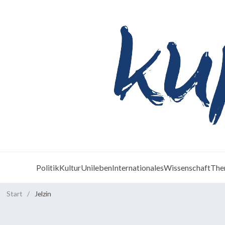
Politik
Kultur
Unileben
Internationales
Wissenschaft
The
Start
/
Jelzin