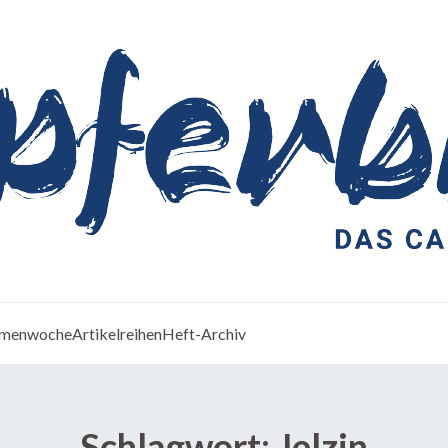
menwoche
Artikelreihen
Heft-Archiv
Schlagwort:
Jelzin