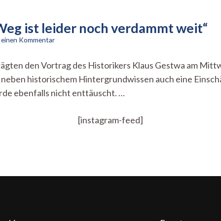
Weg ist leider noch verdammt weit“
zu
e einen Kommentar
Demokratie
in
 prägten den Vortrag des Historikers Klaus Gestwa am Mi
Russland:
h neben historischem Hintergrundwissen auch eine Einsch
„Der
Weg
e ebenfalls nicht enttäuscht. …
ist
leider
noch
[instagram-feed]
verdammt
weit“