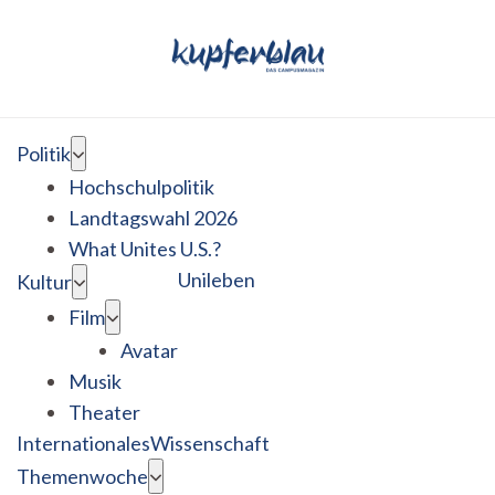
Politik
Hochschulpolitik
Landtagswahl 2026
What Unites U.S.?
Unileben
Kultur
Film
Avatar
Musik
Theater
Internationales
Wissenschaft
Themenwoche