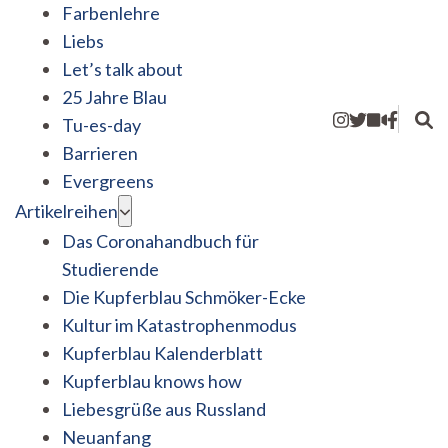
Farbenlehre
Liebs
Let’s talk about
25 Jahre Blau
Tu-es-day
Barrieren
Evergreens
Artikelreihen
Das Coronahandbuch für
Studierende
Die Kupferblau Schmöker-Ecke
Kultur im Katastrophenmodus
Kupferblau Kalenderblatt
Kupferblau knows how
Liebesgrüße aus Russland
Neuanfang