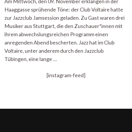
Am Mittwoch, den 09. November erklangen in der
Die
Haaggasse sprühende Töne: der Club Voltaire hatte
Jazzclub
Jamsession
zur Jazzclub Jamsession geladen. Zu Gast waren drei
im
Musiker aus Stuttgart, die den Zuschauer*innen mit
Club
Voltaire
ihrem abwechslungsreichen Programm einen
anregenden Abend bescherten. Jazz hat im Club
Voltaire, unter anderem durch den Jazzclub
Tübingen, eine lange …
[instagram-feed]