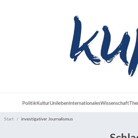
Politik
Kultur
Unileben
Internationales
Wissenschaft
The
Start
/
investigativer Journalismus
Schla