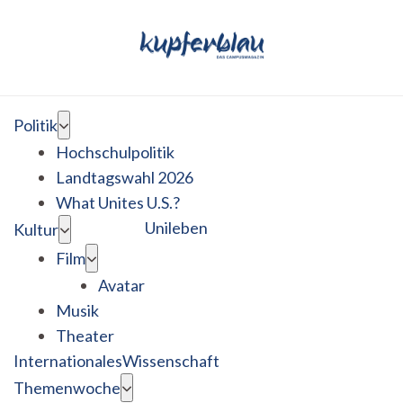
Politik
Hochschulpolitik
Landtagswahl 2026
What Unites U.S.?
Unileben
Kultur
Film
Avatar
Musik
Theater
Internationales
Wissenschaft
Themenwoche