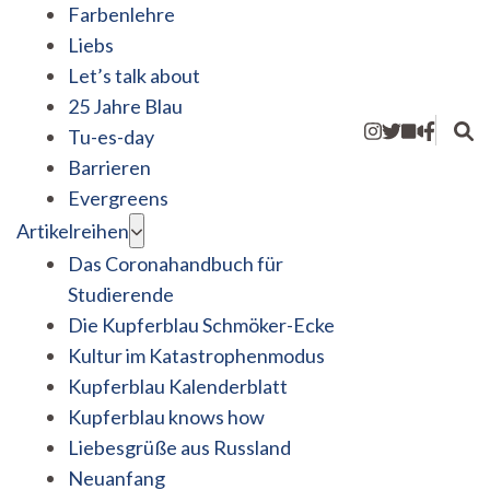
Farbenlehre
Liebs
Let’s talk about
25 Jahre Blau
Tu-es-day
Barrieren
Evergreens
Artikelreihen
Das Coronahandbuch für
Studierende
Die Kupferblau Schmöker-Ecke
Kultur im Katastrophenmodus
Kupferblau Kalenderblatt
Kupferblau knows how
Liebesgrüße aus Russland
Neuanfang