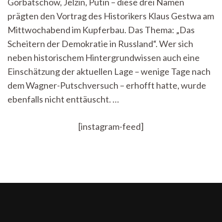
Gorbatschow, Jelzin, Putin – diese drei Namen
Russland:
prägten den Vortrag des Historikers Klaus Gestwa am
„Der
Weg
Mittwochabend im Kupferbau. Das Thema: „Das
ist
Scheitern der Demokratie in Russland“. Wer sich
leider
noch
neben historischem Hintergrundwissen auch eine
verdammt
Einschätzung der aktuellen Lage – wenige Tage nach
weit“
dem Wagner-Putschversuch – erhofft hatte, wurde
ebenfalls nicht enttäuscht. …
[instagram-feed]