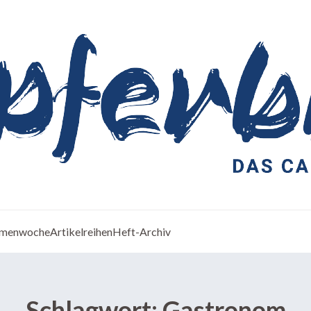
menwoche
Artikelreihen
Heft-Archiv
Schlagwort:
Gastronom