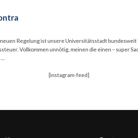
ontra
zu
Verpackungssteuer:
Pro
 neuen Regelung ist unsere Universitätsstadt bundesweit 
und
ssteuer. Vollkommen unnötig, meinen die einen – super Sa
Contra
 …
[instagram-feed]