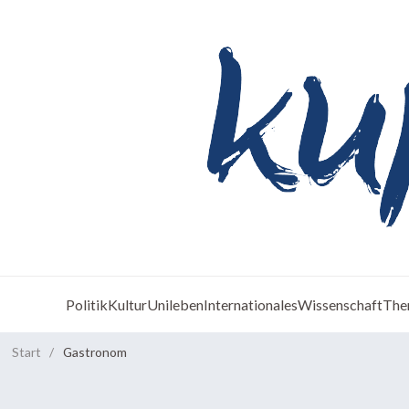
Politik
Kultur
Unileben
Internationales
Wissenschaft
The
Start
/
Gastronom