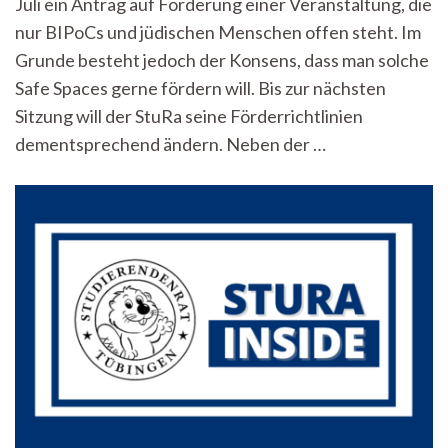
Juli ein Antrag auf Förderung einer Veranstaltung, die
gefördert
werden?
nur BIPoCs und jüdischen Menschen offen steht. Im
–
Grunde besteht jedoch der Konsens, dass man solche
StuRa-
Inside
Safe Spaces gerne fördern will. Bis zur nächsten
vom
Sitzung will der StuRa seine Förderrichtlinien
3.
dementsprechend ändern. Neben der …
Juli