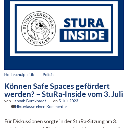
Hochschulpolitik
Politik
Können Safe Spaces gefördert
werden? – StuRa-Inside vom 3. Juli
von
Hannah Burckhardt
on
5. Juli 2023
zu
Hinterlasse einen Kommentar
Können
Safe
Für Diskussionen sorgte in der StuRa-Sitzung am 3.
Spaces