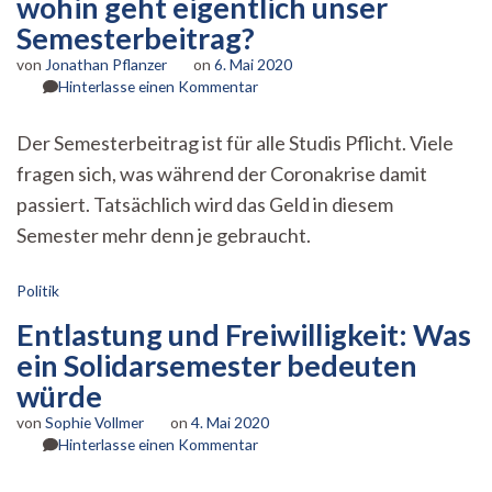
wohin geht eigentlich unser
Semesterbeitrag?
von
Jonathan Pflanzer
on
6. Mai 2020
zu
Hinterlasse einen Kommentar
Corona
legt
Der Semesterbeitrag ist für alle Studis Pflicht. Viele
die
fragen sich, was während der Coronakrise damit
Uni
lahm
passiert. Tatsächlich wird das Geld in diesem
–
Semester mehr denn je gebraucht.
Aber
wohin
geht
Politik
eigentlich
Entlastung und Freiwilligkeit: Was
unser
Semesterbeitrag?
ein Solidarsemester bedeuten
würde
von
Sophie Vollmer
on
4. Mai 2020
zu
Hinterlasse einen Kommentar
Entlastung
und