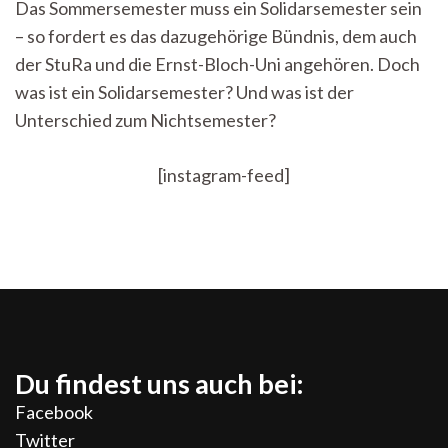
Das Sommersemester muss ein Solidarsemester sein
Freiwilligkeit:
– so fordert es das dazugehörige Bündnis, dem auch
Was
ein
der StuRa und die Ernst-Bloch-Uni angehören. Doch
Solidarsemester
was ist ein Solidarsemester? Und was ist der
bedeuten
würde
Unterschied zum Nichtsemester?
[instagram-feed]
Du findest uns auch bei:
Facebook
Twitter