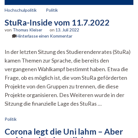
Hochschulpolitik
Politik
StuRa-Inside vom 11.7.2022
von
Thomas Kleiser
on
13. Juli 2022
zu
Hinterlasse einen Kommentar
StuRa-
Inside
In der letzten Sitzung des Studierendenrates (StuRa)
vom
kamen Themen zur Sprache, die bereits den
11.7.2022
vergangenen Wahlkampf bestimmt haben. Etwa die
Frage, ob es möglich ist, die vom StuRa geförderten
Projekte von den Gruppen zu trennen, die diese
Projekte organisieren. Des Weiteren wurde in der
Sitzung die finanzielle Lage des StuRas …
Politik
Corona legt die Uni lahm – Aber