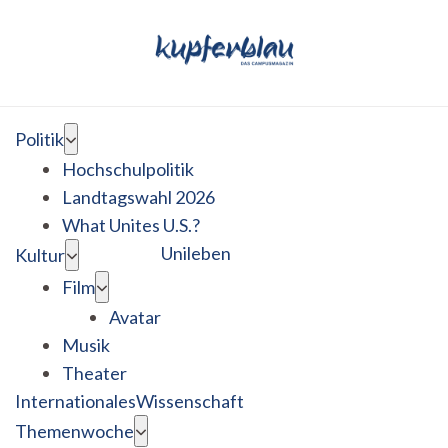
Politik
Hochschulpolitik
Landtagswahl 2026
What Unites U.S.?
Unileben
Kultur
Film
Avatar
Musik
Theater
Internationales
Wissenschaft
Themenwoche