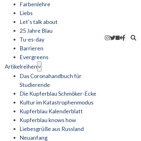
Farbenlehre
Liebs
Let’s talk about
25 Jahre Blau
Tu-es-day
Barrieren
Evergreens
Artikelreihen
Das Coronahandbuch für
Studierende
Die Kupferblau Schmöker-Ecke
Kultur im Katastrophenmodus
Kupferblau Kalenderblatt
Kupferblau knows how
Liebesgrüße aus Russland
Neuanfang