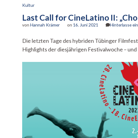
Kultur
Last Call for CineLatino II: „Ch
von
Hannah Krämer
on
16. Juni 2021
Hinterlasse e
Die letzten Tage des hybriden Tübinger Filmfesti
Highlights der diesjährigen Festivalwoche – und