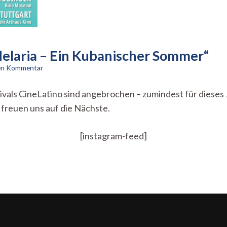
ndelaria – Ein Kubanischer Sommer“
zu
nen Kommentar
Last
Call
vals CineLatino sind angebrochen – zumindest für dieses J
for
 freuen uns auf die Nächste.
CineLatino
I:
„Candelaria
[instagram-feed]
–
Ein
Kubanischer
Sommer“