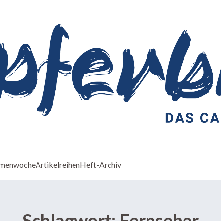
menwoche
Artikelreihen
Heft-Archiv
Schlagwort:
Fernseher