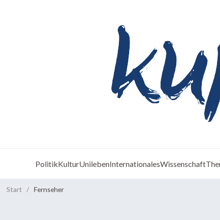
Politik
Kultur
Unileben
Internationales
Wissenschaft
The
Start
/
Fernseher