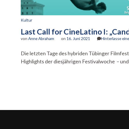
Kultur
Last Call for CineLatino I: „Ca
von
Anne Abraham
on
16. Juni 2021
Hinterlasse ei
Die letzten Tage des hybriden Tübinger Filmfesti
Highlights der diesjährigen Festivalwoche – und