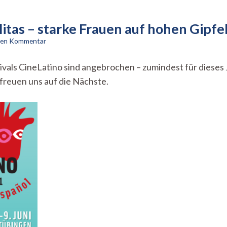
olitas – starke Frauen auf hohen Gipfe
zu
inen Kommentar
Last
Call
vals CineLatino sind angebrochen – zumindest für dieses J
for
 freuen uns auf die Nächste.
CineLatino
II:
„Cholitas
–
starke
Frauen
auf
hohen
Gipfeln“