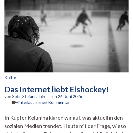
Kultur
Das Internet liebt Eishockey!
von
Sofie Stefanischin
on
26. Juni 2026
zu
Hinterlasse einen Kommentar
Das
Internet
In Kupfer Kolumna klären wir auf, was aktuell in den
liebt
sozialen Medien trendet. Heute mit der Frage, wieso
Eishockey!