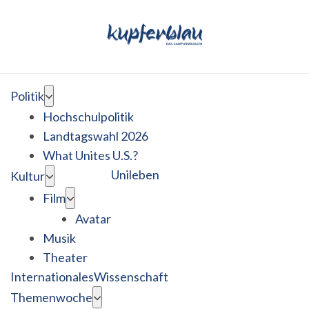
Politik
Hochschulpolitik
Landtagswahl 2026
What Unites U.S.?
Unileben
Kultur
Film
Avatar
Musik
Theater
Internationales
Wissenschaft
Themenwoche