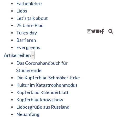
Farbenlehre
Liebs
Let’s talk about
25 Jahre Blau
Tu-es-day
Barrieren
Evergreens
Artikelreihen
Das Coronahandbuch für
Studierende
Die Kupferblau Schmöker-Ecke
Kultur im Katastrophenmodus
Kupferblau Kalenderblatt
Kupferblau knows how
Liebesgrüße aus Russland
Neuanfang