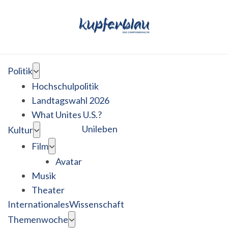
Politik
Hochschulpolitik
Landtagswahl 2026
What Unites U.S.?
Unileben
Kultur
Film
Avatar
Musik
Theater
Internationales
Wissenschaft
Themenwoche