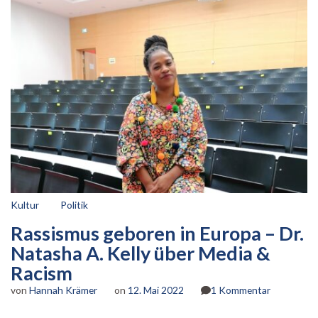
Kultur
Politik
Rassismus geboren in Europa – Dr.
Natasha A. Kelly über Media &
Racism
zu
von
Hannah Krämer
on
12. Mai 2022
1 Kommentar
Rassismus
geboren