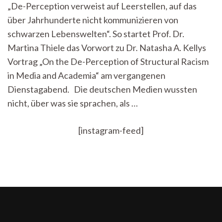
„De-Perception verweist auf Leerstellen, auf das
in
über Jahrhunderte nicht kommunizieren von
Europa
–
schwarzen Lebenswelten“. So startet Prof. Dr.
Dr.
Martina Thiele das Vorwort zu Dr. Natasha A. Kellys
Natasha
A.
Vortrag „On the De-Perception of Structural Racism
Kelly
in Media and Academia“ am vergangenen
über
Dienstagabend. Die deutschen Medien wussten
Media
&
nicht, über was sie sprachen, als …
Racism
[instagram-feed]