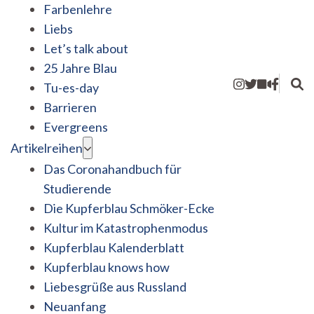
Farbenlehre
Liebs
Let’s talk about
25 Jahre Blau
Tu-es-day
Barrieren
Evergreens
Artikelreihen
Das Coronahandbuch für
Studierende
Die Kupferblau Schmöker-Ecke
Kultur im Katastrophenmodus
Kupferblau Kalenderblatt
Kupferblau knows how
Liebesgrüße aus Russland
Neuanfang