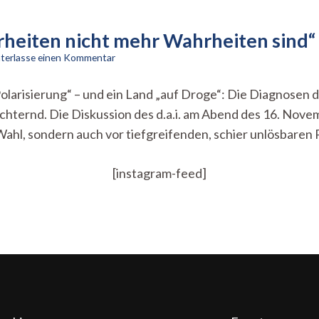
heiten nicht mehr Wahrheiten sind“
zu
nterlasse einen Kommentar
USA
vor
arisierung“ – und ein Land „auf Droge“: Die Diagnosen de
der
hternd. Die Diskussion des d.a.i. am Abend des 16. Nove
Wahl:
„Wenn
Wahl, sondern auch vor tiefgreifenden, schier unlösbaren
Wahrheiten
nicht
mehr
[instagram-feed]
Wahrheiten
sind“