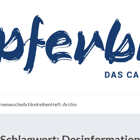
menwoche
Artikelreihen
Heft-Archiv
Schlagwort:
Desinformatio