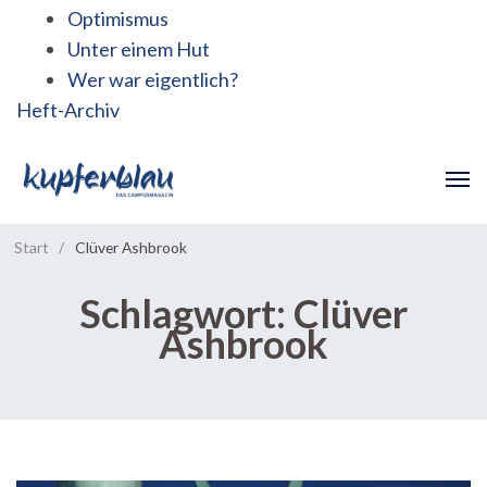
Optimismus
Unter einem Hut
Wer war eigentlich?
Heft-Archiv
Start
/
Clüver Ashbrook
Schlagwort:
Clüver
Ashbrook