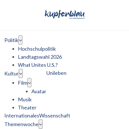
Politik
Hochschulpolitik
Landtagswahl 2026
What Unites U.S.?
Unileben
Kultur
Film
Avatar
Musik
Theater
Internationales
Wissenschaft
Themenwoche