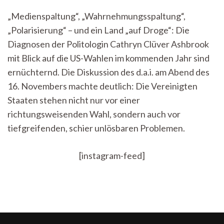
vor
„Medienspaltung“, „Wahrnehmungsspaltung“,
der
„Polarisierung“ – und ein Land „auf Droge“: Die
Wahl:
„Wenn
Diagnosen der Politologin Cathryn Clüver Ashbrook
Wahrheiten
mit Blick auf die US-Wahlen im kommenden Jahr sind
nicht
mehr
ernüchternd. Die Diskussion des d.a.i. am Abend des
Wahrheiten
16. Novembers machte deutlich: Die Vereinigten
sind“
Staaten stehen nicht nur vor einer
richtungsweisenden Wahl, sondern auch vor
tiefgreifenden, schier unlösbaren Problemen.
[instagram-feed]