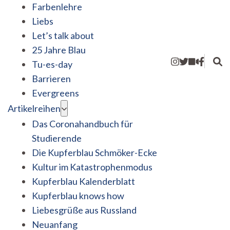
Farbenlehre
Liebs
Let’s talk about
25 Jahre Blau
Tu-es-day
Barrieren
Evergreens
Artikelreihen
Das Coronahandbuch für
Studierende
Die Kupferblau Schmöker-Ecke
Kultur im Katastrophenmodus
Kupferblau Kalenderblatt
Kupferblau knows how
Liebesgrüße aus Russland
Neuanfang