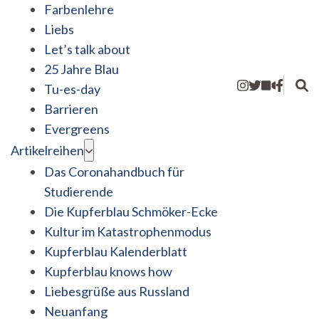
Farbenlehre
Liebs
Let’s talk about
25 Jahre Blau
Tu-es-day
Barrieren
Evergreens
Artikelreihen
Das Coronahandbuch für
Studierende
Die Kupferblau Schmöker-Ecke
Kultur im Katastrophenmodus
Kupferblau Kalenderblatt
Kupferblau knows how
Liebesgrüße aus Russland
Neuanfang