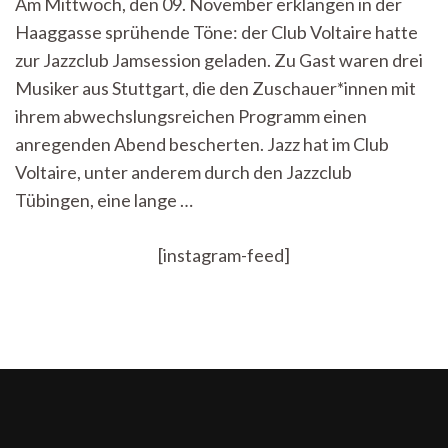
Am Mittwoch, den 09. November erklangen in der
Die
Haaggasse sprühende Töne: der Club Voltaire hatte
Jazzclub
Jamsession
zur Jazzclub Jamsession geladen. Zu Gast waren drei
im
Musiker aus Stuttgart, die den Zuschauer*innen mit
Club
Voltaire
ihrem abwechslungsreichen Programm einen
anregenden Abend bescherten. Jazz hat im Club
Voltaire, unter anderem durch den Jazzclub
Tübingen, eine lange …
[instagram-feed]