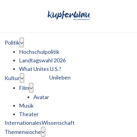
Politik
Hochschulpolitik
Landtagswahl 2026
What Unites U.S.?
Unileben
Kultur
Film
Avatar
Musik
Theater
Internationales
Wissenschaft
Themenwoche