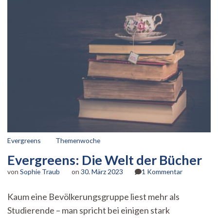
Evergreens
Themenwoche
Evergreens: Die Welt der Bücher
zu
von
Sophie Traub
on
30. März 2023
1 Kommentar
Evergreens:
Die
Kaum eine Bevölkerungsgruppe liest mehr als
Welt
Studierende – man spricht bei einigen stark
der