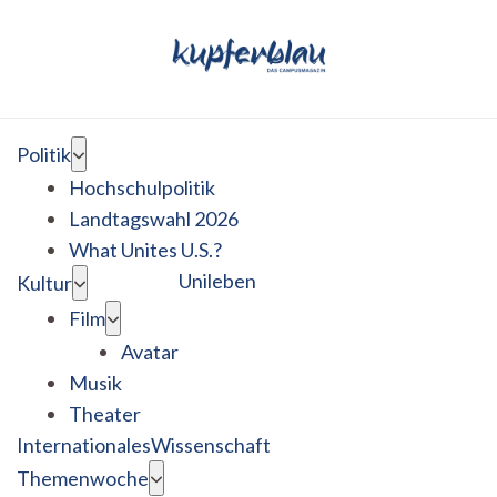
Politik
Hochschulpolitik
Landtagswahl 2026
What Unites U.S.?
Unileben
Kultur
Film
Avatar
Musik
Theater
Internationales
Wissenschaft
Themenwoche