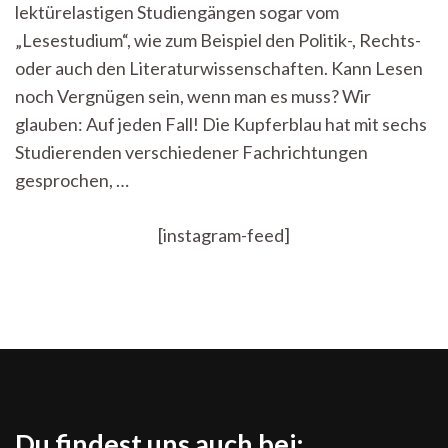
Bücher
lektürelastigen Studiengängen sogar vom
„Lesestudium“, wie zum Beispiel den Politik-, Rechts-
oder auch den Literaturwissenschaften. Kann Lesen
noch Vergnügen sein, wenn man es muss? Wir
glauben: Auf jeden Fall! Die Kupferblau hat mit sechs
Studierenden verschiedener Fachrichtungen
gesprochen, …
[instagram-feed]
Du findest uns auch bei: