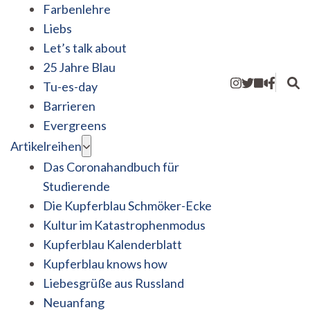
Farbenlehre
Liebs
Let’s talk about
25 Jahre Blau
Tu-es-day
Barrieren
Evergreens
Artikelreihen
Das Coronahandbuch für
Studierende
Die Kupferblau Schmöker-Ecke
Kultur im Katastrophenmodus
Kupferblau Kalenderblatt
Kupferblau knows how
Liebesgrüße aus Russland
Neuanfang