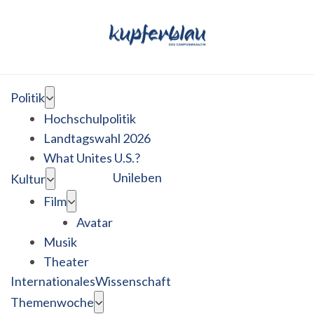
Politik
Hochschulpolitik
Landtagswahl 2026
What Unites U.S.?
Unileben
Kultur
Film
Avatar
Musik
Theater
Internationales
Wissenschaft
Themenwoche