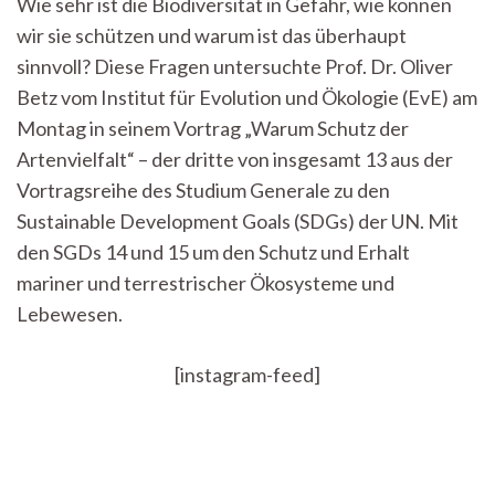
Wie sehr ist die Biodiversität in Gefahr, wie können
der
wir sie schützen und warum ist das überhaupt
Artenvielfalt
–
sinnvoll? Diese Fragen untersuchte Prof. Dr. Oliver
was
Betz vom Institut für Evolution und Ökologie (EvE) am
bedeutet
der
Montag in seinem Vortrag „Warum Schutz der
Verlust
Artenvielfalt“ – der dritte von insgesamt 13 aus der
von
Vortragsreihe des Studium Generale zu den
Biodiversität
für
Sustainable Development Goals (SDGs) der UN. Mit
die
den SGDs 14 und 15 um den Schutz und Erhalt
Menschheit?
mariner und terrestrischer Ökosysteme und
Lebewesen.
[instagram-feed]