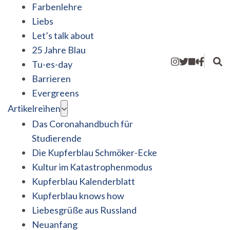
Farbenlehre
Liebs
Let’s talk about
25 Jahre Blau
Tu-es-day
Barrieren
Evergreens
Artikelreihen
Das Coronahandbuch für
Studierende
Die Kupferblau Schmöker-Ecke
Kultur im Katastrophenmodus
Kupferblau Kalenderblatt
Kupferblau knows how
Liebesgrüße aus Russland
Neuanfang