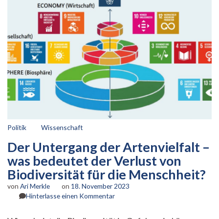
Politik
Wissenschaft
Der Untergang der Artenvielfalt –
was bedeutet der Verlust von
Biodiversität für die Menschheit?
von
Ari Merkle
on
18. November 2023
zu
Hinterlasse einen Kommentar
Der
Untergang