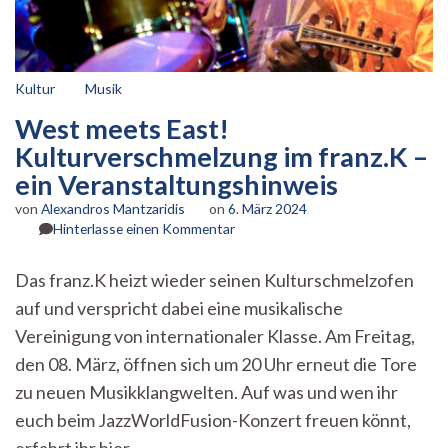
Kultur
Musik
West meets East!
Kulturverschmelzung im franz.K –
ein Veranstaltungshinweis
von
Alexandros Mantzaridis
on
6. März 2024
zu
Hinterlasse einen Kommentar
West
meets
Das franz.K heizt wieder seinen Kulturschmelzofen
East!
auf und verspricht dabei eine musikalische
Kulturverschmelzung
im
Vereinigung von internationaler Klasse. Am Freitag,
franz.K
den 08. März, öffnen sich um 20 Uhr erneut die Tore
–
ein
zu neuen Musikklangwelten. Auf was und wen ihr
Veranstaltungshinweis
euch beim JazzWorldFusion-Konzert freuen könnt,