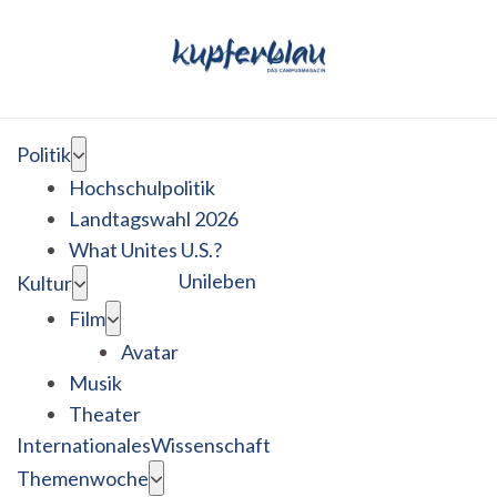
Politik
Hochschulpolitik
Landtagswahl 2026
What Unites U.S.?
Unileben
Kultur
Film
Avatar
Musik
Theater
Internationales
Wissenschaft
Themenwoche