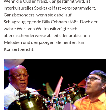
Wenn die Oud im franz.K angestimmt wird, ist
nur
interkulturelles Spektakel fast vorprogrammiert.
mit
dem
Ganz besonders, wenn sie dabei auf
Herzen
Schlagzeuglegende Billy Cobham stößt. Doch der
gut.
Klangbrücken
wahre Wert von Weltmusik zeigte sich
mit
überraschenderweise abseits der arabischen
Weltklasseformat
Melodien und den jazzigen Elementen. Ein
im
franz.K.
Konzertbericht.