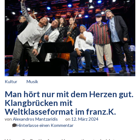
Kultur
Musik
Man hört nur mit dem Herzen gut.
Klangbrücken mit
Weltklasseformat im franz.K.
von
Alexandros Mantzaridis
on
12. März 2024
zu
Hinterlasse einen Kommentar
Man
hört