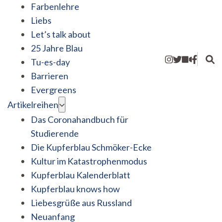
Farbenlehre
Liebs
Let’s talk about
25 Jahre Blau
Tu-es-day
Barrieren
Evergreens
Artikelreihen
Das Coronahandbuch für
Studierende
Die Kupferblau Schmöker-Ecke
Kultur im Katastrophenmodus
Kupferblau Kalenderblatt
Kupferblau knows how
Liebesgrüße aus Russland
Neuanfang