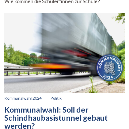
Wie kommen die Schüler*innen zur Schule?
Elterntaxi
zur
Schule:
Wie
bewegungsfreudig
sind
Schüler*innen?
Kommunalwahl 2024
Politik
Kommunalwahl: Soll der
Schindhaubasistunnel gebaut
werden?