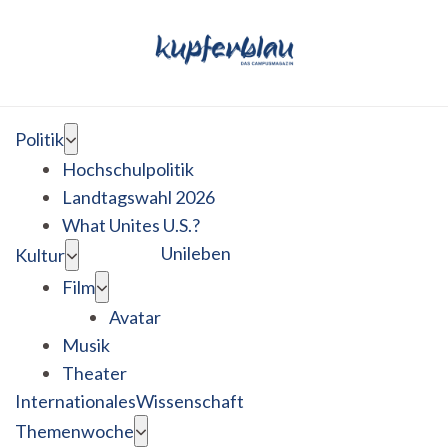
Politik
Hochschulpolitik
Landtagswahl 2026
What Unites U.S.?
Unileben
Kultur
Film
Avatar
Musik
Theater
Internationales
Wissenschaft
Themenwoche