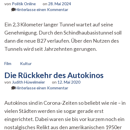
von
Politik Online
on
28. Mai 2024
zu
Hinterlasse einen Kommentar
Kommunalwahl:
Soll
Ein 2,3 Kilometer langer Tunnel wartet auf seine
der
Genehmigung. Durch den Schindhaubasistunnel soll
Schindhaubasistunnel
gebaut
dann die neue B27 verlaufen. Über den Nutzen des
werden?
Tunnels wird seit Jahrzehnten gerungen.
Film
Kultur
Die Rückkehr des Autokinos
von
Judith Hüwelmeier
on
12. Mai 2020
zu
Hinterlasse einen Kommentar
Die
Rückkehr
Autokinos sind in Corona-Zeiten so beliebt wie nie – in
des
vielen Städten werden sie sogar gerade erst
Autokinos
eingerichtet. Dabei waren sie bis vor kurzem noch ein
nostalgisches Relikt aus den amerikanischen 1950er