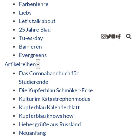
Farbenlehre
Liebs
Let’s talk about
25 Jahre Blau
Tu-es-day
Barrieren
Evergreens
Artikelreihen
Das Coronahandbuch für
Studierende
Die Kupferblau Schmöker-Ecke
Kultur im Katastrophenmodus
Kupferblau Kalenderblatt
Kupferblau knows how
Liebesgrüße aus Russland
Neuanfang