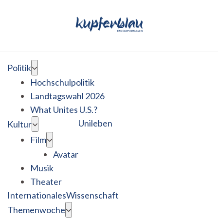
Politik
Hochschulpolitik
Landtagswahl 2026
What Unites U.S.?
Unileben
Kultur
Film
Avatar
Musik
Theater
Internationales
Wissenschaft
Themenwoche