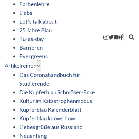
Farbenlehre
Liebs
Let’s talk about
25 Jahre Blau
Tu-es-day
Barrieren
Evergreens
Artikelreihen
Das Coronahandbuch für
Studierende
Die Kupferblau Schmöker-Ecke
Kultur im Katastrophenmodus
Kupferblau Kalenderblatt
Kupferblau knows how
Liebesgrüße aus Russland
Neuanfang