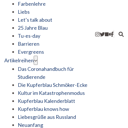
Farbenlehre
Liebs
Let’s talk about
25 Jahre Blau
Tu-es-day
Barrieren
Evergreens
Artikelreihen
Das Coronahandbuch für
Studierende
Die Kupferblau Schmöker-Ecke
Kultur im Katastrophenmodus
Kupferblau Kalenderblatt
Kupferblau knows how
Liebesgrüße aus Russland
Neuanfang