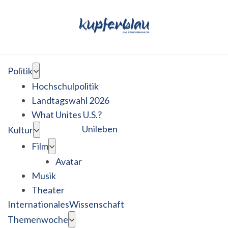
Politik
Hochschulpolitik
Landtagswahl 2026
What Unites U.S.?
Unileben
Kultur
Film
Avatar
Musik
Theater
Internationales
Wissenschaft
Themenwoche