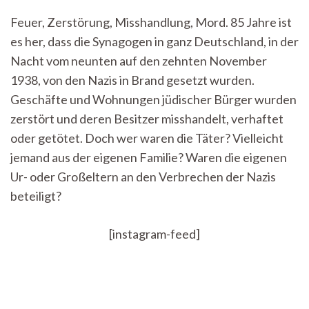
in
Feuer, Zerstörung, Misshandlung, Mord. 85 Jahre ist
meiner
es her, dass die Synagogen in ganz Deutschland, in der
Familie:
Ein
Nacht vom neunten auf den zehnten November
Vortrag
1938, von den Nazis in Brand gesetzt wurden.
über
das
Geschäfte und Wohnungen jüdischer Bürger wurden
Familiengedächtnis
zerstört und deren Besitzer misshandelt, verhaftet
zum
oder getötet. Doch wer waren die Täter? Vielleicht
Nationalsozialismus
jemand aus der eigenen Familie? Waren die eigenen
Ur- oder Großeltern an den Verbrechen der Nazis
beteiligt?
[instagram-feed]