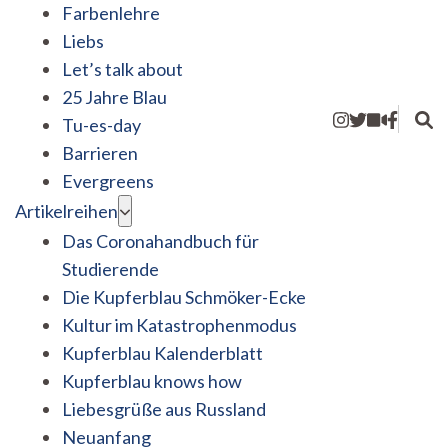
Farbenlehre
Liebs
Let’s talk about
25 Jahre Blau
Tu-es-day
Barrieren
Evergreens
Artikelreihen
Das Coronahandbuch für
Studierende
Die Kupferblau Schmöker-Ecke
Kultur im Katastrophenmodus
Kupferblau Kalenderblatt
Kupferblau knows how
Liebesgrüße aus Russland
Neuanfang