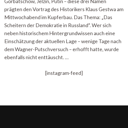
Gorbatschow, Jelzin, Putin – diese drei Namen
Russland:
prägten den Vortrag des Historikers Klaus Gestwa am
„Der
Weg
Mittwochabend im Kupferbau. Das Thema: „Das
ist
Scheitern der Demokratie in Russland“. Wer sich
leider
noch
neben historischem Hintergrundwissen auch eine
verdammt
Einschätzung der aktuellen Lage – wenige Tage nach
weit“
dem Wagner-Putschversuch – erhofft hatte, wurde
ebenfalls nicht enttäuscht. …
[instagram-feed]