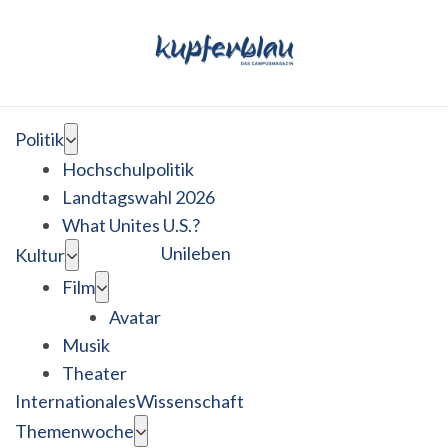
Politik
Hochschulpolitik
Landtagswahl 2026
What Unites U.S.?
Unileben
Kultur
Film
Avatar
Musik
Theater
Internationales
Wissenschaft
Themenwoche