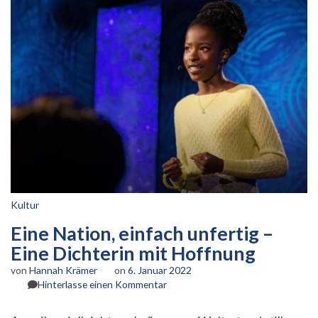
Kultur
Eine Nation, einfach unfertig –
Eine Dichterin mit Hoffnung
von
Hannah Krämer
on
6. Januar 2022
zu
Hinterlasse einen Kommentar
Eine
Nation,