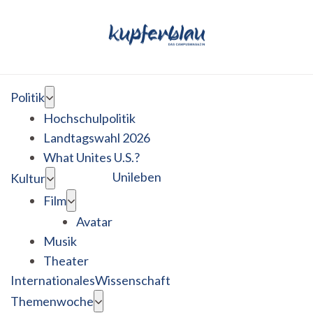
Politik
Hochschulpolitik
Landtagswahl 2026
What Unites U.S.?
Unileben
Kultur
Film
Avatar
Musik
Theater
Internationales
Wissenschaft
Themenwoche