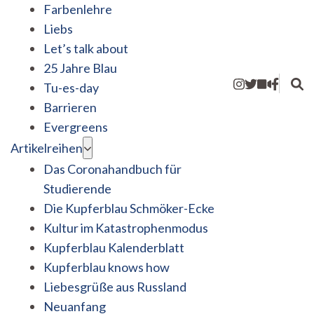
Farbenlehre
Liebs
Let’s talk about
25 Jahre Blau
Tu-es-day
Barrieren
Evergreens
Artikelreihen
Das Coronahandbuch für
Studierende
Die Kupferblau Schmöker-Ecke
Kultur im Katastrophenmodus
Kupferblau Kalenderblatt
Kupferblau knows how
Liebesgrüße aus Russland
Neuanfang