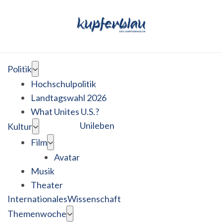
Politik
Hochschulpolitik
Landtagswahl 2026
What Unites U.S.?
Unileben
Kultur
Film
Avatar
Musik
Theater
Internationales
Wissenschaft
Themenwoche