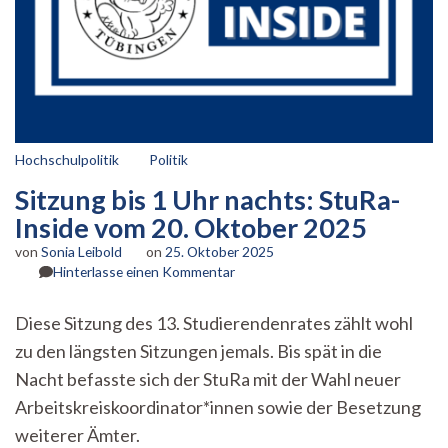
Hochschulpolitik
Politik
Sitzung bis 1 Uhr nachts: StuRa-
Inside vom 20. Oktober 2025
von
Sonia Leibold
on
25. Oktober 2025
zu
Hinterlasse einen Kommentar
Sitzung
bis
Diese Sitzung des 13. Studierendenrates zählt wohl
1
zu den längsten Sitzungen jemals. Bis spät in die
Uhr
nachts:
Nacht befasste sich der StuRa mit der Wahl neuer
StuRa-
Arbeitskreiskoordinator*innen sowie der Besetzung
Inside
vom
weiterer Ämter.