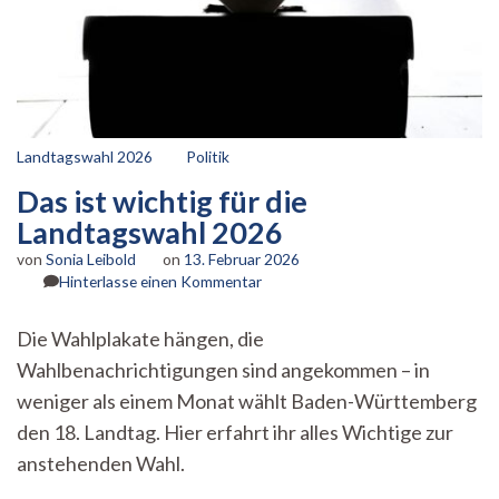
Landtagswahl 2026
Politik
Das ist wichtig für die
Landtagswahl 2026
von
Sonia Leibold
on
13. Februar 2026
zu
Hinterlasse einen Kommentar
Das
ist
Die Wahlplakate hängen, die
wichtig
Wahlbenachrichtigungen sind angekommen – in
für
die
weniger als einem Monat wählt Baden-Württemberg
Landtagswahl
den 18. Landtag. Hier erfahrt ihr alles Wichtige zur
2026
anstehenden Wahl.