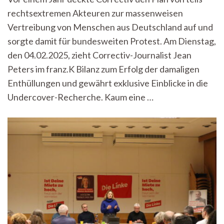
zieht
rechtsextremen Akteuren zur massenweisen
Bilanz
zur
Vertreibung von Menschen aus Deutschland auf und
„brisantesten
sorgte damit für bundesweiten Protest. Am Dienstag,
Undercover-
Recherche
den 04.02.2025, zieht Correctiv-Journalist Jean
des
Peters im franz.K Bilanz zum Erfolg der damaligen
Jahres“
Enthüllungen und gewährt exklusive Einblicke in die
Undercover-Recherche. Kaum eine …