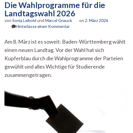
Die Wahlprogramme für die
Landtagswahl 2026
von
Sonia Leibold
und
Marcel Gnauck
on
2. März 2026
zu
Hinterlasse einen Kommentar
Die
Wahlprogramme
Am 8. März ist es soweit: Baden-Württemberg wählt
für
einen neuen Landtag. Vor der Wahl hat sich
die
Landtagswahl
Kupferblau durch die Wahlprogramme der Parteien
2026
gewühlt und alles Wichtige für Studierende
zusammengetragen.