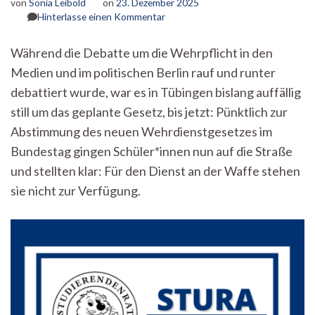
von
Sonia Leibold
on
23. Dezember 2025
zu
Hinterlasse einen Kommentar
Keine
Liebe
Während die Debatte um die Wehrpflicht in den
für
Medien und im politischen Berlin rauf und runter
den
Staat?
debattiert wurde, war es in Tübingen bislang auffällig
Tübinger
still um das geplante Gesetz, bis jetzt: Pünktlich zur
Schüler*innenschaft
protestiert
Abstimmung des neuen Wehrdienstgesetzes im
gegen
Bundestag gingen Schüler*innen nun auf die Straße
Wehrdienstreform
und stellten klar: Für den Dienst an der Waffe stehen
sie nicht zur Verfügung.