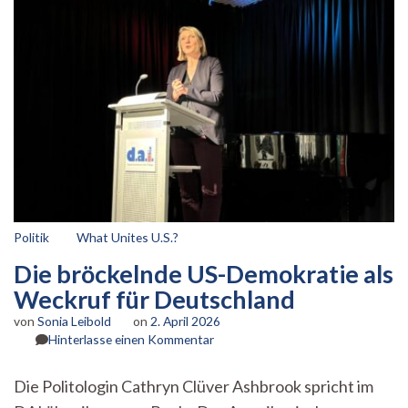
Politik
What Unites U.S.?
Die bröckelnde US-Demokratie als
Weckruf für Deutschland
von
Sonia Leibold
on
2. April 2026
zu
Hinterlasse einen Kommentar
Die
bröckelnde
Die Politologin Cathryn Clüver Ashbrook spricht im
US-