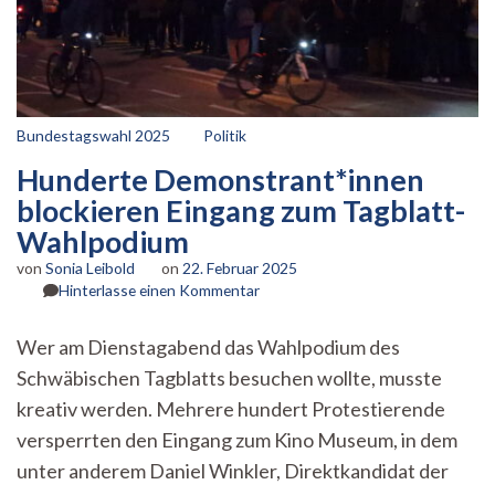
Bundestagswahl 2025
Politik
Hunderte Demonstrant*innen
blockieren Eingang zum Tagblatt-
Wahlpodium
von
Sonia Leibold
on
22. Februar 2025
zu
Hinterlasse einen Kommentar
Hunderte
Demonstrant*innen
Wer am Dienstagabend das Wahlpodium des
blockieren
Schwäbischen Tagblatts besuchen wollte, musste
Eingang
zum
kreativ werden. Mehrere hundert Protestierende
Tagblatt-
versperrten den Eingang zum Kino Museum, in dem
Wahlpodium
unter anderem Daniel Winkler, Direktkandidat der