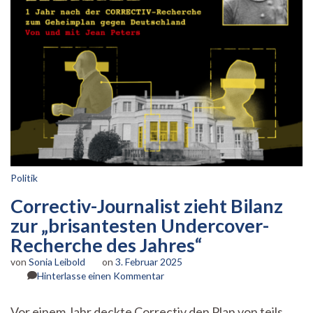
Politik
Correctiv-Journalist zieht Bilanz
zur „brisantesten Undercover-
Recherche des Jahres“
von
Sonia Leibold
on
3. Februar 2025
zu
Hinterlasse einen Kommentar
Correctiv-
Journalist
Vor einem Jahr deckte Correctiv den Plan von teils