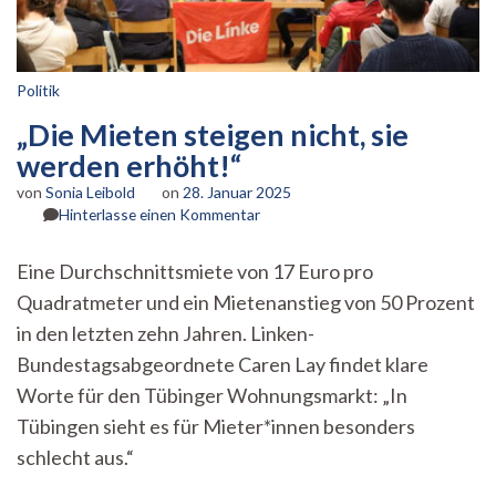
Politik
„Die Mieten steigen nicht, sie
werden erhöht!“
von
Sonia Leibold
on
28. Januar 2025
zu
Hinterlasse einen Kommentar
„Die
Mieten
Eine Durchschnittsmiete von 17 Euro pro
steigen
Quadratmeter und ein Mietenanstieg von 50 Prozent
nicht,
sie
in den letzten zehn Jahren. Linken-
werden
Bundestagsabgeordnete Caren Lay findet klare
erhöht!“
Worte für den Tübinger Wohnungsmarkt: „In
Tübingen sieht es für Mieter*innen besonders
schlecht aus.“