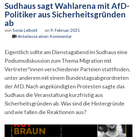
Sudhaus sagt Wahlarena mit AfD-
Politiker aus Sicherheitsgründen
ab
von
Sonia Leibold
on
9. Februar 2025
zu
Hinterlasse einen Kommentar
Sudhaus
sagt
Eigentlich sollte am Dienstagabend im Sudhaus eine
Wahlarena
Podiumsdiskussion zum Thema Migration mit
mit
AfD-
Vertreter*innen verschiedener Parteien stattfinden,
Politiker
unter anderem mit einem Bundestagsabgeordneten
aus
Sicherheitsgründen
der AfD. Nach angekündigten Protesten sagte das
ab
Sudhaus die Veranstaltung kurzfristig aus
Sicherheitsgründen ab. Was sind die Hintergründe
und wie fallen die Reaktionen aus?