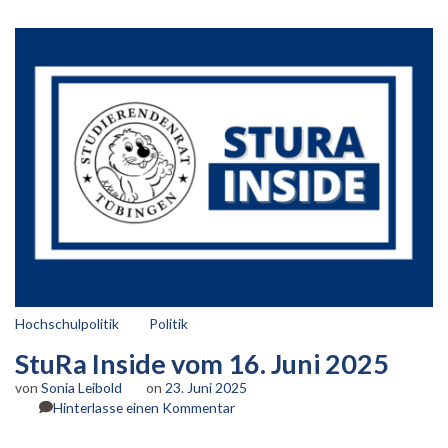
20.
Oktober
2025
Hochschulpolitik
Politik
StuRa Inside vom 16. Juni 2025
von
Sonia Leibold
on
23. Juni 2025
zu
Hinterlasse einen Kommentar
StuRa
Inside