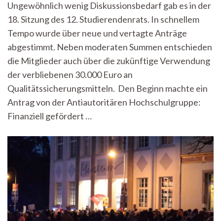
Ungewöhnlich wenig Diskussionsbedarf gab es in der
vom
18. Sitzung des 12. Studierendenrats. In schnellem
16.
Juni
Tempo wurde über neue und vertagte Anträge
2025
abgestimmt. Neben moderaten Summen entschieden
die Mitglieder auch über die zukünftige Verwendung
der verbliebenen 30.000 Euro an
Qualitätssicherungsmitteln. Den Beginn machte ein
Antrag von der Antiautoritären Hochschulgruppe:
Finanziell gefördert …