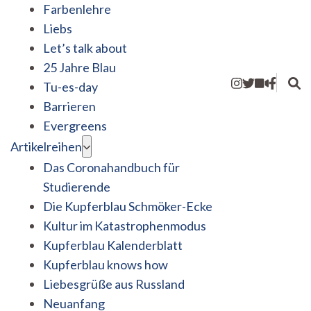
Farbenlehre
Liebs
Let’s talk about
25 Jahre Blau
Tu-es-day
Barrieren
Evergreens
Artikelreihen
Das Coronahandbuch für
Studierende
Die Kupferblau Schmöker-Ecke
Kultur im Katastrophenmodus
Kupferblau Kalenderblatt
Kupferblau knows how
Liebesgrüße aus Russland
Neuanfang