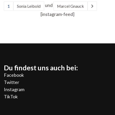
Seitennummerierung
und
1
Sonia Leibold
Marcel Gnauck
Seite
der
[instagram-feed]
Beiträge
Du findest uns auch bei:
Facebook
Twitter
Instagram
TikTok