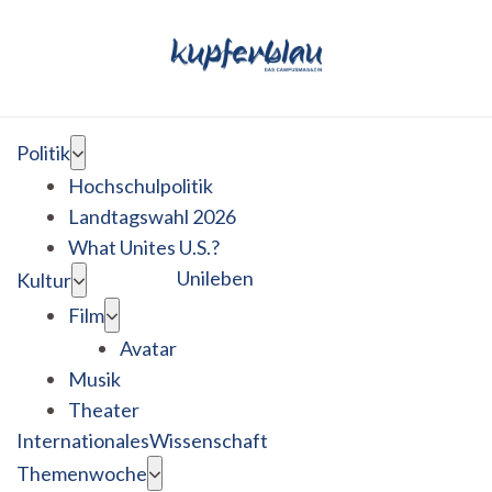
Politik
Hochschulpolitik
Landtagswahl 2026
What Unites U.S.?
Unileben
Kultur
Film
Avatar
Musik
Theater
Internationales
Wissenschaft
Themenwoche