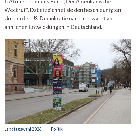
DAI über ihr neues Buch „Der Amerikanische
Demokratie
als
Weckruf“. Dabei zeichnet sie den beschleunigten
Weckruf
Umbau der US-Demokratie nach und warnt vor
für
Deutschland
ähnlichen Entwicklungen in Deutschland.
Landtagswahl 2026
Politik