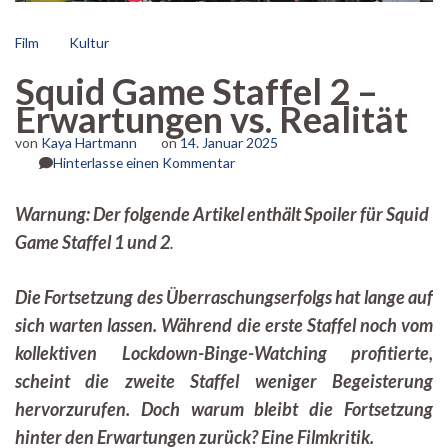
Film
Kultur
Squid Game Staffel 2 –
Erwartungen vs. Realität
von
Kaya Hartmann
on
14. Januar 2025
zu
Hinterlasse einen Kommentar
Squid
Game
Warnung: Der folgende Artikel enthält Spoiler für
Squid
Staffel
Game Staffel 1 und 2
.
2
–
Erwartungen
Die Fortsetzung des Überraschungserfolgs hat lange auf
vs.
Realität
sich warten lassen. Während die erste Staffel noch vom
kollektiven Lockdown-Binge-Watching profitierte,
scheint die zweite Staffel weniger Begeisterung
hervorzurufen. Doch warum bleibt die Fortsetzung
hinter den Erwartungen zurück? Eine Filmkritik.