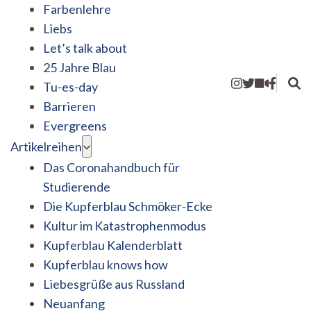
Farbenlehre
Liebs
Let’s talk about
25 Jahre Blau
Tu-es-day
Barrieren
Evergreens
Artikelreihen
Das Coronahandbuch für
Studierende
Die Kupferblau Schmöker-Ecke
Kultur im Katastrophenmodus
Kupferblau Kalenderblatt
Kupferblau knows how
Liebesgrüße aus Russland
Neuanfang