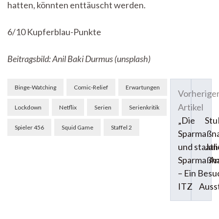
hatten, könnten enttäuscht werden.
6/10 Kupferblau-Punkte
Beitragsbild: Anil Baki Durmus (unsplash)
Beitragsnavigation
Binge-Watching
Comic-Relief
Erwartungen
Vorherige
Artikel
Lockdown
Netflix
Serien
Serienkritik
„Die
Stu
Spieler 456
Squid Game
Staffel 2
Sparmaßn
und staatl
Jan
Sparmaßn
An
– Ein Besu
ITZ
Auss