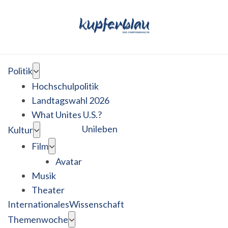
Politik
Hochschulpolitik
Landtagswahl 2026
What Unites U.S.?
Unileben
Kultur
Film
Avatar
Musik
Theater
Internationales
Wissenschaft
Themenwoche